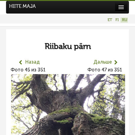
HIITE MAJA
Новости
ET
FI
RU
Фотоконкурсы
НОВЫЙ ФОТОКОНКУРС
Riibaku pärn
Hiite kuvavõistlus 2026
ПРЕДЫДУЩИЕ КОНКУРСЫ
Назад
Дальше
Фотоконкурс 2025
Фото 45 из 351
Фото 47 из 351
Не учитываются 2025
Видео 2025
Фотоконкурс 2024
Не учитываются 2024
Видео 2024
Фотоконкурс 2023