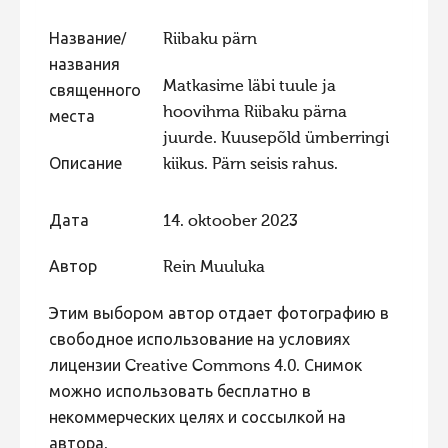
Фотоконкурс 2015
Название/
Riibaku pärn
Фотоконкурс 2014
названия
Matkasime läbi tuule ja
священного
Фотоконкурс 2013
hoovihma Riibaku pärna
места
Фотоконкурс 2012
juurde. Kuusepõld ümberringi
Описание
kiikus. Pärn seisis rahus.
Фотоконкурс 2011
Фотоконкурс 2010
Дата
14. oktoober 2023
Фотоконкурс 2009
Автор
Rein Muuluka
Фотоконкурс 2008
Этим выбором автор отдает фотографию в
свободное использование на условиях
лицензии Creative Commons 4.0. Снимок
можно использовать бесплатно в
некоммерческих целях и соссылкой на
автора.