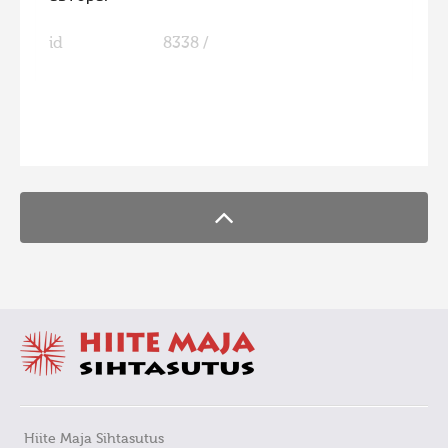
id
8338 /
FaLang translation system by Faboba
Hiite Maja Sihtasutus