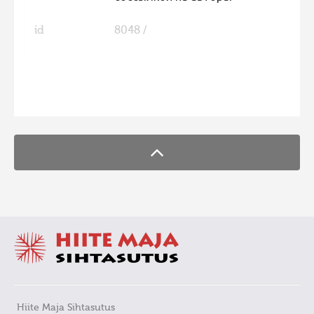
id
8048 /
FaLang translation system by Faboba
Hiite Maja Sihtasutus