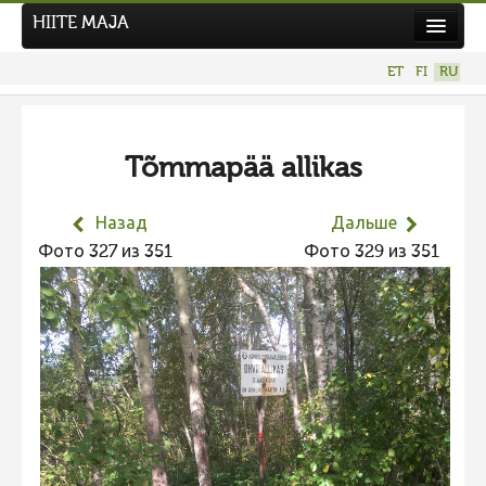
HIITE MAJA
Новости
ET
FI
RU
Фотоконкурсы
НОВЫЙ ФОТОКОНКУРС
Tõmmapää allikas
Hiite kuvavõistlus 2026
ПРЕДЫДУЩИЕ КОНКУРСЫ
Назад
Дальше
Фотоконкурс 2025
Фото 327 из 351
Фото 329 из 351
Не учитываются 2025
Видео 2025
Фотоконкурс 2024
Не учитываются 2024
Видео 2024
Фотоконкурс 2023