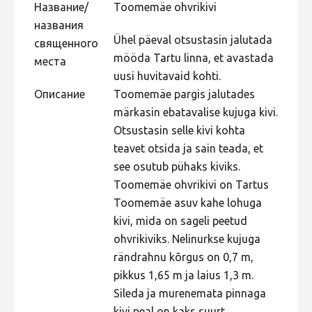
Название/
Toomemäe ohvrikivi
Не учитываются 2023
названия
Видео 2023
Ühel päeval otsustasin jalutada
священного
mööda Tartu linna, et avastada
места
Фотоконкурс 2022
uusi huvitavaid kohti.
Не учитываются 2022
Описание
Toomemäe pargis jalutades
märkasin ebatavalise kujuga kivi.
Видео 2022
Otsustasin selle kivi kohta
Фотоконкурс 2021
teavet otsida ja sain teada, et
Видео 2021
see osutub pühaks kiviks.
Toomemäe ohvrikivi on Tartus
Фотоконкурс 2020
Toomemäe asuv kahe lohuga
Видео 2020
kivi, mida on sageli peetud
Фотоконкурс 2019
ohvrikiviks. Nelinurkse kujuga
rändrahnu kõrgus on 0,7 m,
Фотоконкурс 2018
pikkus 1,65 m ja laius 1,3 m.
Фотоконкурс 2017
Sileda ja murenemata pinnaga
Фотоконкурс 2016
kivi peal on kaks suurt