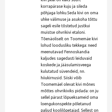
korrapärase kuju ja sileda
Фотоконкурс 2015
põhjaga lohku.Seda kivi on oma
Фотоконкурс 2014
uhke välimuse ja asukoha tõttu
Фотоконкурс 2013
sageli esile tõstetud justkui
muistse ohvrikivi etaloni.
Фотоконкурс 2012
Tõenäoliselt on Toomemäe kivi
Фотоконкурс 2011
lohud loodusliku tekkega: need
Фотоконкурс 2010
meenutavad Fennoskandia
kaljudes sagedasti leiduvaid
Фотоконкурс 2009
koskede ja jääsulamisveega
Фотоконкурс 2008
kulutatud süvendeid, nn.
hiiukirnusid. Siiski võib
Toomemäel olevat kivi mõnes
mõttes ohvrikiviks pidada: on ju
sellel pärast lõpueksameid oma
loengukonspekte põletanud
paljud koolilõpetajad. Sellest on