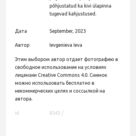
põhjustatud ka kivi ülapinna
tugevad kahjustused.
Дата
September, 2023
Автор
Ievgenieva Ieva
Этим выбором автор отдает фотографию в
свободное использование на условиях
лицензии Creative Commons 4.0. Снимок
можно использовать бесплатно в
некоммерческих целях и соссылкой на
автора.
id
8343 /