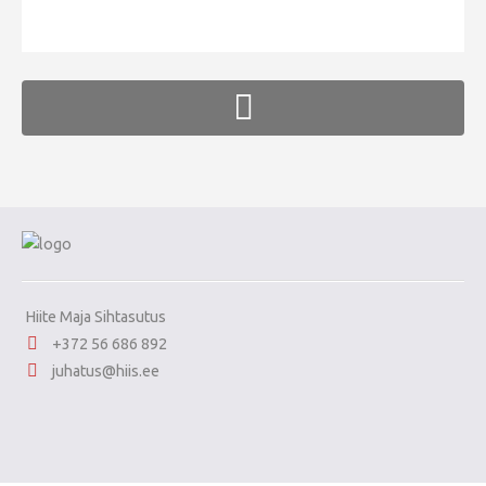
FaLang translation system by Faboba
Hiite Maja Sihtasutus
+372 56 686 892
juhatus@hiis.ee