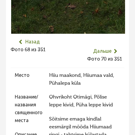
Фотоконкурс 2015
Фотоконкурс 2014
Фотоконкурс 2013
Фотоконкурс 2012
Назад
Фото 68 из 351
Фотоконкурс 2011
Дальше
Фото 70 из 351
Фотоконкурс 2010
Фотоконкурс 2009
Место
Hiiu maakond, Hiiumaa vald,
Фотоконкурс 2008
Pühalepa küla
Название/
Ohvrikoht Otimägi, Põlise
названия
leppe kivid, Püha leppe kivid
священного
Sõitsime emaga kindlal
места
eesmärgil mööda Hiiumaad