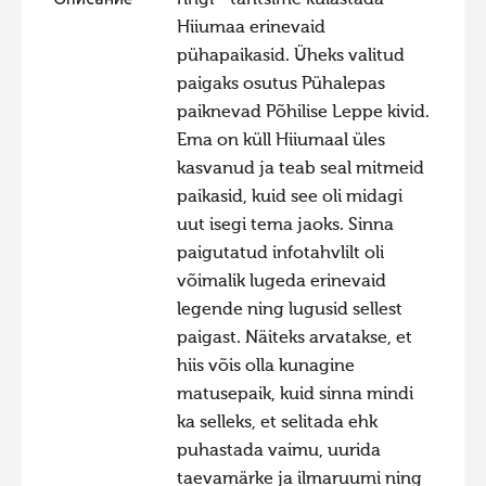
Описание
ringi - tahtsime külastada
Hiiumaa erinevaid
pühapaikasid. Üheks valitud
paigaks osutus Pühalepas
paiknevad Põhilise Leppe kivid.
Ema on küll Hiiumaal üles
kasvanud ja teab seal mitmeid
paikasid, kuid see oli midagi
uut isegi tema jaoks. Sinna
paigutatud infotahvlilt oli
võimalik lugeda erinevaid
legende ning lugusid sellest
paigast. Näiteks arvatakse, et
hiis võis olla kunagine
matusepaik, kuid sinna mindi
ka selleks, et selitada ehk
puhastada vaimu, uurida
taevamärke ja ilmaruumi ning