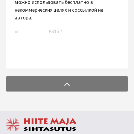
можно использовать бесплатно в
некоммерческих целях и соссылкой на
автора.
id
8315 /
FaLang translation system by Faboba