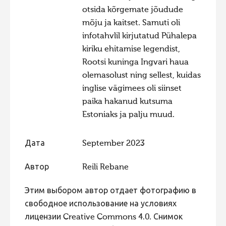
otsida kõrgemate jõudude
mõju ja kaitset. Samuti oli
infotahvlil kirjutatud Pühalepa
kiriku ehitamise legendist,
Rootsi kuninga Ingvari haua
olemasolust ning sellest, kuidas
inglise vägimees oli siinset
paika hakanud kutsuma
Estoniaks ja palju muud.
Дата
September 2023
Автор
Reili Rebane
Этим выбором автор отдает фотографию в
свободное использование на условиях
лицензии Creative Commons 4.0. Снимок