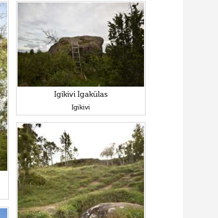
Igikivi Igakülas
Igikivi