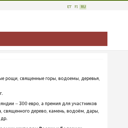
ET
FI
RU
е рощи, священные горы, водоемы, деревья,
г.
яндии – 300 евро, а премия для участников
, священного дерево, камень, водоём, дары,
 др.