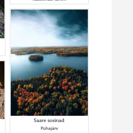
Saare sosinad
Pühajärv