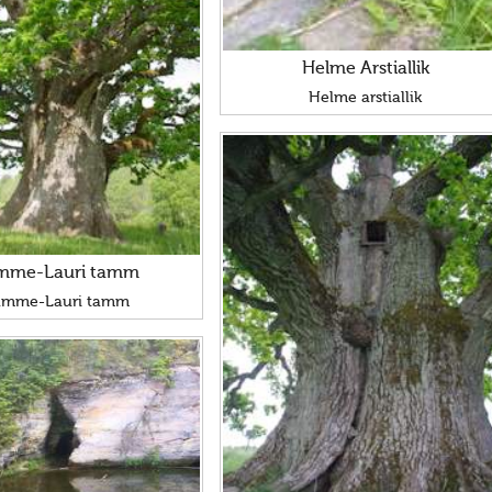
Helme Arstiallik
Helme arstiallik
mme-Lauri tamm
amme-Lauri tamm