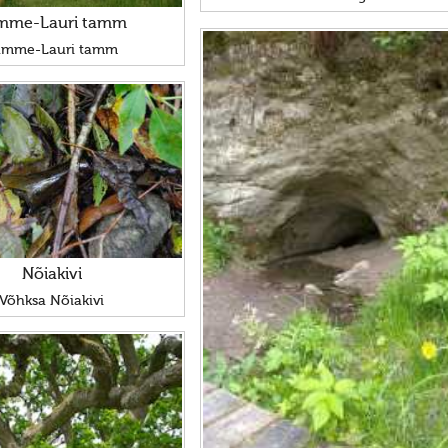
mme-Lauri tamm
amme-Lauri tamm
Nõiakivi
Võhksa Nõiakivi