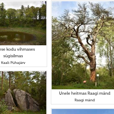
ese kodu vihmases
sügisilmas
Kaali Pühajärv
Unele heitmas Raagi mänd
Raagi mänd