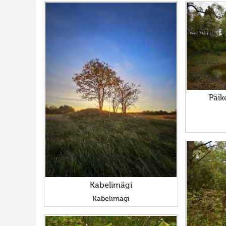
Päik
Kabelimägi
Kabelimägi