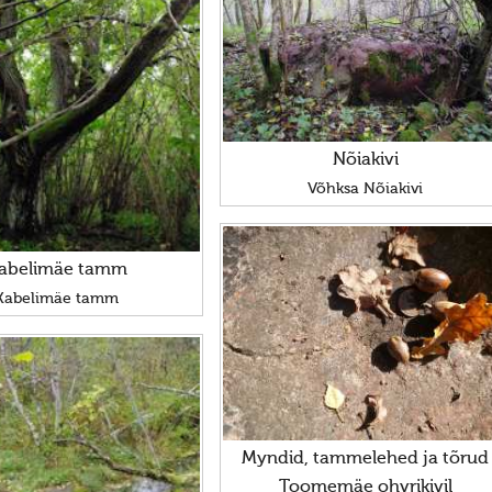
Nõiakivi
Võhksa Nõiakivi
abelimäe tamm
Kabelimäe tamm
Myndid, tammelehed ja tõrud
Toomemäe ohvrikivil