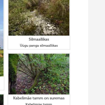
Silmaallikas
Üügu panga silmaallikas
Kabelimäe tamm on suremas
Kabelimäe tamm