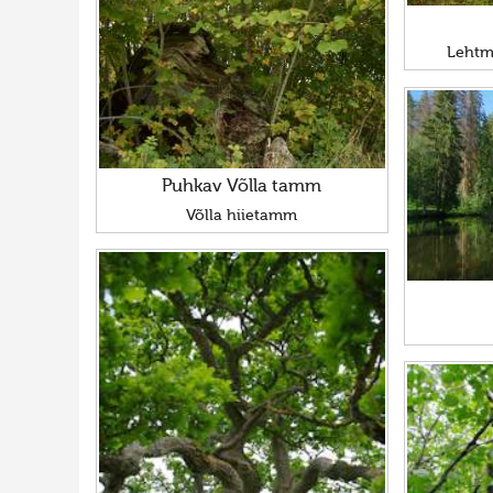
Lehtme
Puhkav Võlla tamm
Võlla hiietamm