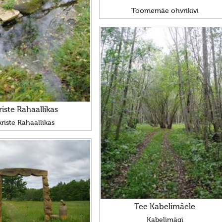
Toomemäe ohvrikivi
riste Rahaallikas
Ariste Rahaallikas
Tee Kabelimäele
Kabelimägi