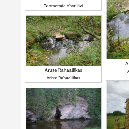
Toomemäe ohvrikivi
A
Ariste Rahaallikas
Ariste Rahaallikas