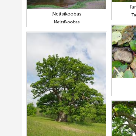
Ta
Neitsikoobas
T
Neitsikoobas