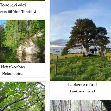
Tondikivi vägi
tsa lõhkine Tondikivi
Neitsikoobas
Neitsikoobas
Laekvere mänd
Laekvere mänd