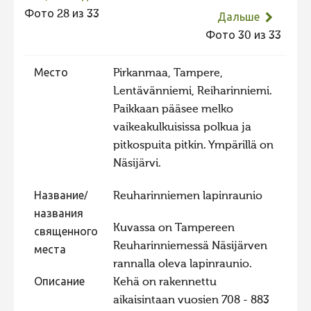
Фото 28 из 33
Не учитываются 2023
Дальше
Фото 30 из 33
Видео 2023
Фотоконкурс 2022
Место
Pirkanmaa, Tampere,
Не учитываются 2022
Lentävänniemi, Reiharinniemi.
Paikkaan pääsee melko
Видео 2022
vaikeakulkuisissa polkua ja
Фотоконкурс 2021
pitkospuita pitkin. Ympärillä on
Видео 2021
Näsijärvi.
Фотоконкурс 2020
Название/
Reuharinniemen lapinraunio
Видео 2020
названия
Kuvassa on Tampereen
священного
Фотоконкурс 2019
Reuharinniemessä Näsijärven
места
Фотоконкурс 2018
rannalla oleva lapinraunio.
Фотоконкурс 2017
Описание
Kehä on rakennettu
aikaisintaan vuosien 708 - 883
Фотоконкурс 2016