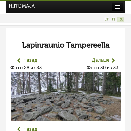
HIITE MAJA
Новости
ET
FI
RU
Фотоконкурсы
НОВЫЙ ФОТОКОНКУРС
Lapinraunio Tampereella
Hiite kuvavõistlus 2026
ПРЕДЫДУЩИЕ КОНКУРСЫ
Назад
Дальше
Фотоконкурс 2025
Фото 28 из 33
Фото 30 из 33
Не учитываются 2025
Видео 2025
Фотоконкурс 2024
Не учитываются 2024
Видео 2024
Фотоконкурс 2023
Назад