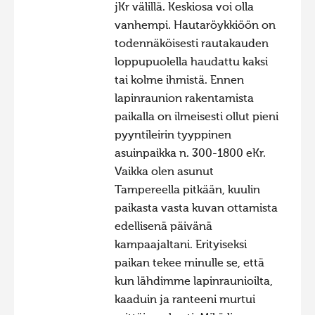
jKr välillä. Keskiosa voi olla
Фотоконкурс 2015
vanhempi. Hautaröykkiöön on
Фотоконкурс 2014
todennäköisesti rautakauden
loppupuolella haudattu kaksi
Фотоконкурс 2013
tai kolme ihmistä. Ennen
Фотоконкурс 2012
lapinraunion rakentamista
paikalla on ilmeisesti ollut pieni
Фотоконкурс 2011
pyyntileirin tyyppinen
Фотоконкурс 2010
asuinpaikka n. 300-1800 eKr.
Фотоконкурс 2009
Vaikka olen asunut
Tampereella pitkään, kuulin
Фотоконкурс 2008
paikasta vasta kuvan ottamista
edellisenä päivänä
kampaajaltani. Erityiseksi
paikan tekee minulle se, että
kun lähdimme lapinraunioilta,
kaaduin ja ranteeni murtui