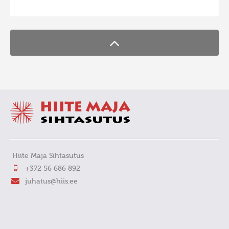
FaLang translation system by Faboba
Hiite Maja Sihtasutus
+372 56 686 892
juhatus@hiis.ee