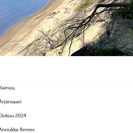
Kainuu,
Ärjänsaari
Elokuu 2024
Annukka Remes