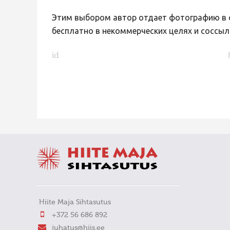
Этим выбором автор отдает фотографию в с
бесплатно в некоммерческих целях и соссыл
id
FaLang translation system by Faboba
Hiite Maja Sihtasutus
+372 56 686 892
juhatus@hiis.ee