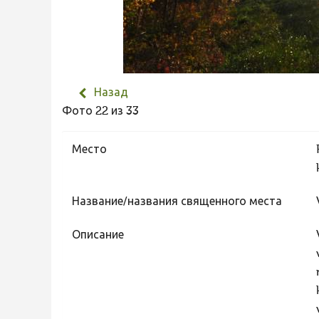
Назад
Фото 22 из 33
Место
Название/названия священного места
Описание