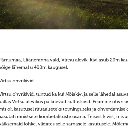
Pärnumaa, Lääneranna vald, Virtsu alevik. Kivi asub 20m kaug
kõige lähemal u 400m kaugusel.
Virtsu ohvrikivid
Virtsu ohvrikivid, tuntud ka kui Nõiakivi ja selle lähedal 
vallas Virtsu alevikus paiknevad kultuskivid. Peamine ohvri
mis oli kasutusel rituaalseteks toiminguteks ja ohverdamiseks
kasutati muistsete kombetalituste osana. Teisest kivist, mis
väiksemaid lohke, viidates selle sarnasele kasutusele. Mõlemad 