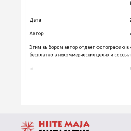
Дата
Автор
Этим выбором автор отдает фотографию в с
бесплатно в некоммерческих целях и соссыл
id
FaLang translation system by Faboba