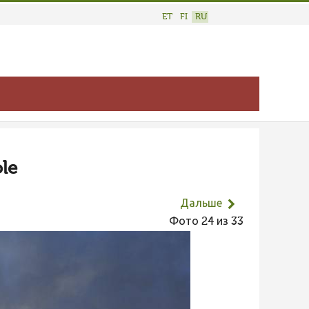
ET
FI
RU
ole
Дальше
Фото 24 из 33