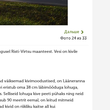
Дальше
Фото 24 из 33
usel Risti-Virtsu maanteest. Vesi on kivile
asuvad väiksemad kivimoodustised, on Lääneranna
kivi eristub oma 38 cm läbimõõduga lohuga,
. Selliseid lohuga kive peeti pühaks ning neid
 asub 90 meetrit eemal, on leitud mitmeid
kivid on riikliku kaitse all kui