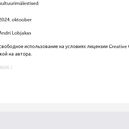
kultuurimälestised​
2024. oktoober
Andri Lobjakas
вободное использование на условиях лицензии Creative
кой на автора.
8606 /