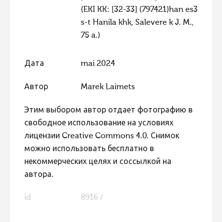
(EKI KK: [32-33] (797421)han es3
s-t Hanila khk, Salevere k J. M.,
75 a.)
Дата
mai 2024
Автор
Marek Laimets
Этим выбором автор отдает фотографию в
свободное использование на условиях
лицензии Creative Commons 4.0. Снимок
можно использовать бесплатно в
некоммерческих целях и соссылкой на
автора.
id
8916 /