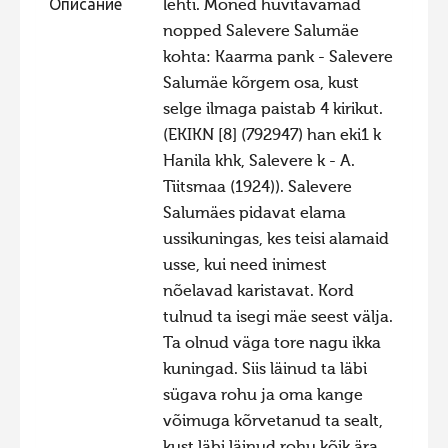
Описание
lehti. Mõned huvitavamad
Фотоконкурс 2015
nopped Salevere Salumäe
kohta: Kaarma pank - Salevere
Фотоконкурс 2014
Salumäe kõrgem osa, kust
Фотоконкурс 2013
selge ilmaga paistab 4 kirikut.
Фотоконкурс 2012
(EKIKN [8] (792947) han eki1 k
Hanila khk, Salevere k - A.
Фотоконкурс 2011
Tiitsmaa (1924)). Salevere
Фотоконкурс 2010
Salumäes pidavat elama
Фотоконкурс 2009
ussikuningas, kes teisi alamaid
usse, kui need inimest
Фотоконкурс 2008
nõelavad karistavat. Kord
tulnud ta isegi mäe seest välja.
Ta olnud väga tore nagu ikka
kuningad. Siis läinud ta läbi
sügava rohu ja oma kange
võimuga kõrvetanud ta sealt,