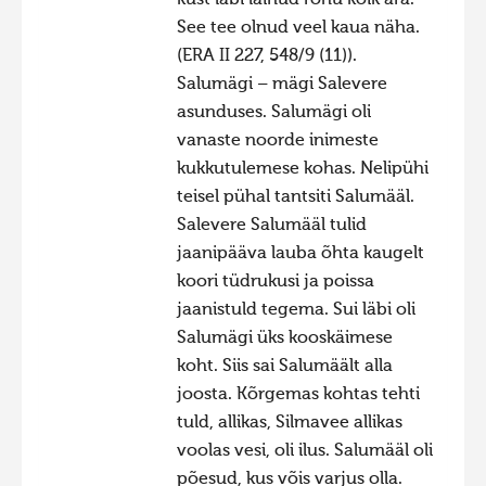
kust läbi läinud rohu kõik ära.
See tee olnud veel kaua näha.
(ERA II 227, 548/9 (11)).
Salumägi – mägi Salevere
asunduses. Salumägi oli
vanaste noorde inimeste
kukkutulemese kohas. Nelipühi
teisel pühal tantsiti Salumääl.
Salevere Salumääl tulid
jaanipääva lauba õhta kaugelt
koori tüdrukusi ja poissa
jaanistuld tegema. Sui läbi oli
Salumägi üks kooskäimese
koht. Siis sai Salumäält alla
joosta. Kõrgemas kohtas tehti
tuld, allikas, Silmavee allikas
voolas vesi, oli ilus. Salumääl oli
põesud, kus võis varjus olla.