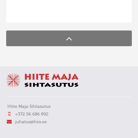
FaLang translation system by Faboba
Hiite Maja Sihtasutus
+372 56 686 892
juhatus@hiis.ee