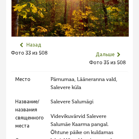
Не учитываются 2023
Видео 2023
Фотоконкурс 2022
Не учитываются 2022
Назад
Видео 2022
Фото 33 из 508
Дальше
Фотоконкурс 2021
Фото 35 из 508
Видео 2021
Место
Pärnumaa, Lääneranna vald,
Фотоконкурс 2020
Salevere küla
Видео 2020
Название/
Salevere Salumägi
Фотоконкурс 2019
названия
Фотоконкурс 2018
Videvikuvärvid Salevere
священного
Salumäe Kaarma pangal.
Фотоконкурс 2017
места
Õhtune päike on kuldamas
Фотоконкурс 2016