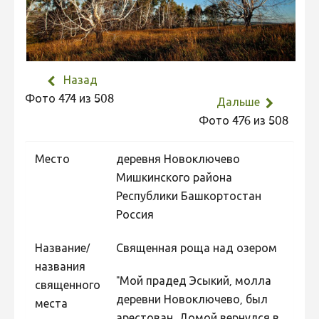
Не учитываются 2023
Видео 2023
Фотоконкурс 2022
Назад
Не учитываются 2022
Фото 474 из 508
Дальше
Видео 2022
Фото 476 из 508
Фотоконкурс 2021
Место
деревня Новоключево
Видео 2021
Мишкинского района
Фотоконкурс 2020
Республики Башкортостан
Видео 2020
Россия
Фотоконкурс 2019
Название/
Священная роща над озером
Фотоконкурс 2018
названия
"Мой прадед Эсыкий, молла
священного
Фотоконкурс 2017
деревни Новоключево, был
места
Фотоконкурс 2016