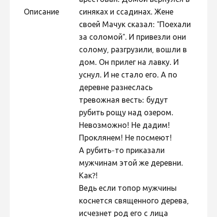
арестован. Домой вернулся в
Описание
синяках и ссадинах. Жене
Фотоконкурс 2015
своей Мачук сказал: "Поехали
Фотоконкурс 2014
за соломой". И привезли они
Фотоконкурс 2013
солому, разгрузили, вошли в
дом. Он прилег на лавку. И
Фотоконкурс 2012
уснул. И не стало его. А по
Фотоконкурс 2011
деревне разнеслась
Фотоконкурс 2010
тревожная весть: будут
рубить рощу над озером.
Фотоконкурс 2009
Невозможно! Не дадим!
Фотоконкурс 2008
Проклянем! Не посмеют!
А рубить-то приказали
мужчинам этой же деревни.
Как?!
Ведь если топор мужчины
коснется священного дерева,
исчезнет род его с лица