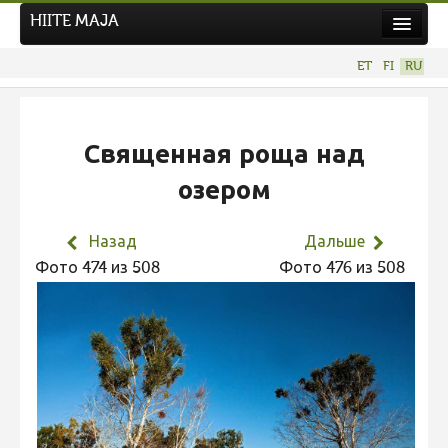
HIITE MAJA
Новости
ET
FI
RU
Фотоконкурсы
НОВЫЙ ФОТОКОНКУРС
Священная роща над
Hiite kuvavõistlus 2026
озером
ПРЕДЫДУЩИЕ КОНКУРСЫ
Фотоконкурс 2025
Назад
Дальше
Не учитываются 2025
Фото 474 из 508
Фото 476 из 508
Видео 2025
Фотоконкурс 2024
Не учитываются 2024
Видео 2024
Фотоконкурс 2023