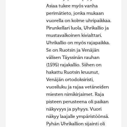
Asiaa tukee myös vanha
perimätieto, jonka mukaan
vuorella on kolme uhripaikkaa.
Pirunkellari luola, Uhrikallio ja
mustavalkoinen kivialttari.
Uhrikallio on myös rajapaikka.
Se on Ruotsin ja Venäjän
välisen Täyssinän rauhan
(1595) rajakallio. Siihen on
hakattu Ruotsin kruunut,
Venäjän ortodoksiristi,
vuosiluku ja rajaa vetäneiden
miesten nimikirjaimet. Raja
pisteen perusteena oli paikan
näkyvyys ja pyhyys. Vuori
näkyy laajalle ympäristöönsä.
Pyhän Uhrikallion sijainti oli