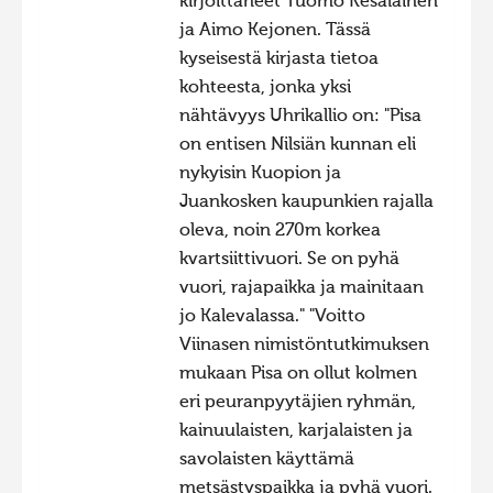
kirjoittaneet Tuomo Kesäläinen
ja Aimo Kejonen. Tässä
kyseisestä kirjasta tietoa
kohteesta, jonka yksi
nähtävyys Uhrikallio on: "Pisa
on entisen Nilsiän kunnan eli
nykyisin Kuopion ja
Juankosken kaupunkien rajalla
oleva, noin 270m korkea
kvartsiittivuori. Se on pyhä
vuori, rajapaikka ja mainitaan
jo Kalevalassa." "Voitto
Viinasen nimistöntutkimuksen
mukaan Pisa on ollut kolmen
eri peuranpyytäjien ryhmän,
kainuulaisten, karjalaisten ja
savolaisten käyttämä
metsästyspaikka ja pyhä vuori.