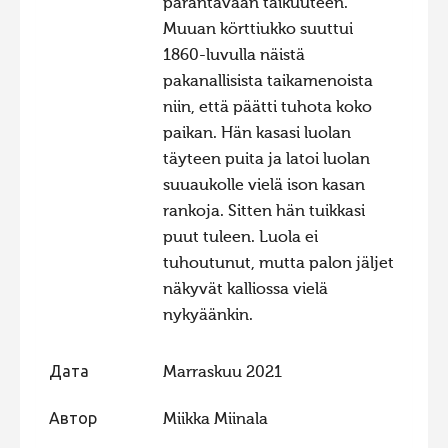
parantavaan taikuuteen.
Muuan körttiukko suuttui
1860-luvulla näistä
pakanallisista taikamenoista
niin, että päätti tuhota koko
paikan. Hän kasasi luolan
täyteen puita ja latoi luolan
suuaukolle vielä ison kasan
rankoja. Sitten hän tuikkasi
puut tuleen. Luola ei
tuhoutunut, mutta palon jäljet
näkyvät kalliossa vielä
nykyäänkin.
Дата
Marraskuu 2021
Автор
Miikka Miinala