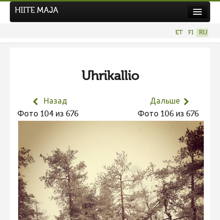
HIITE MAJA
Новости
ET
FI
RU
Фотоконкурсы
НОВЫЙ ФОТОКОНКУРС
Uhrikallio
Hiite kuvavõistlus 2026
ПРЕДЫДУЩИЕ КОНКУРСЫ
Назад
Дальше
Фотоконкурс 2025
Фото 104 из 676
Фото 106 из 676
Не учитываются 2025
Видео 2025
Фотоконкурс 2024
Не учитываются 2024
Видео 2024
Фотоконкурс 2023