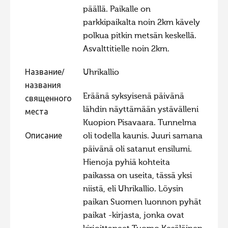
päällä. Paikalle on
Фотоконкурс 2015
parkkipaikalta noin 2km kävely
Фотоконкурс 2014
polkua pitkin metsän keskellä.
Asvalttitielle noin 2km.
Фотоконкурс 2013
Фотоконкурс 2012
Название/
Uhrikallio
Фотоконкурс 2011
названия
Eräänä syksyisenä päivänä
священного
Фотоконкурс 2010
lähdin näyttämään ystävälleni
места
Фотоконкурс 2009
Kuopion Pisavaara. Tunnelma
Описание
oli todella kaunis. Juuri samana
Фотоконкурс 2008
päivänä oli satanut ensilumi.
Hienoja pyhiä kohteita
paikassa on useita, tässä yksi
niistä, eli Uhrikallio. Löysin
paikan Suomen luonnon pyhät
paikat -kirjasta, jonka ovat