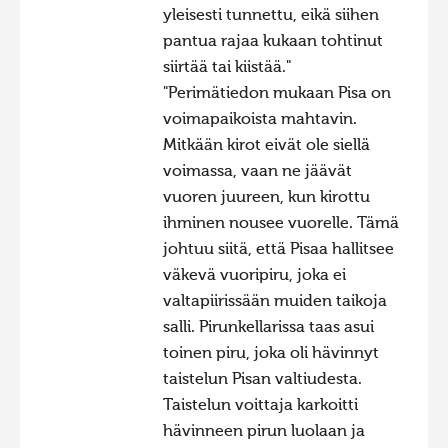
yleisesti tunnettu, eikä siihen
pantua rajaa kukaan tohtinut
siirtää tai kiistää."
"Perimätiedon mukaan Pisa on
voimapaikoista mahtavin.
Mitkään kirot eivät ole siellä
voimassa, vaan ne jäävät
vuoren juureen, kun kirottu
ihminen nousee vuorelle. Tämä
johtuu siitä, että Pisaa hallitsee
väkevä vuoripiru, joka ei
valtapiirissään muiden taikoja
salli. Pirunkellarissa taas asui
toinen piru, joka oli hävinnyt
taistelun Pisan valtiudesta.
Taistelun voittaja karkoitti
hävinneen pirun luolaan ja