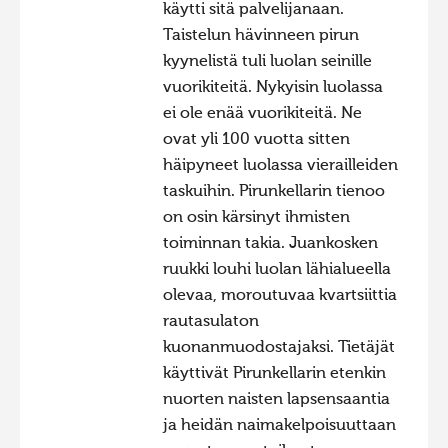
käytti sitä palvelijanaan.
Taistelun hävinneen pirun
kyynelistä tuli luolan seinille
vuorikiteitä. Nykyisin luolassa
ei ole enää vuorikiteitä. Ne
ovat yli 100 vuotta sitten
häipyneet luolassa vierailleiden
taskuihin. Pirunkellarin tienoo
on osin kärsinyt ihmisten
toiminnan takia. Juankosken
ruukki louhi luolan lähialueella
olevaa, moroutuvaa kvartsiittia
rautasulaton
kuonanmuodostajaksi. Tietäjät
käyttivät Pirunkellarin etenkin
nuorten naisten lapsensaantia
ja heidän naimakelpoisuuttaan