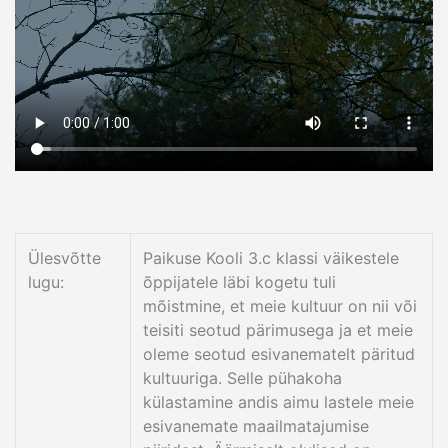
Ülesvõtte
Paikuse Kooli 3.c klassi väikestele
lugu:
õppijatele läbi kogetu tuli
mõistmine, et meie kultuur on nii või
teisiti seotud pärimusega ja et meie
oleme seotud esivanematelt päritud
kultuuriga. Selle pühakoha
külastamine andis aimu lastele meie
esivanemate maailmatajumise