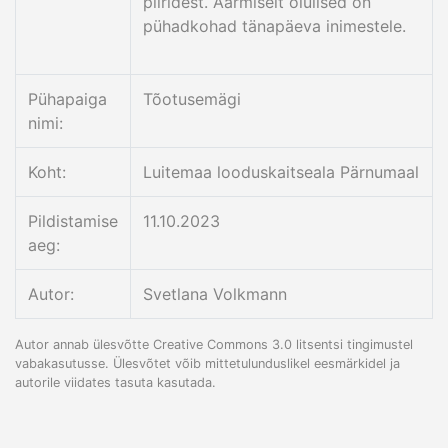
piiridest. Äärmiselt olulised on
pühadkohad tänapäeva inimestele.
Pühapaiga
Tõotusemägi
nimi:
Koht:
Luitemaa looduskaitseala Pärnumaal
Pildistamise
11.10.2023
aeg:
Autor:
Svetlana Volkmann
Autor annab ülesvõtte Creative Commons 3.0 litsentsi tingimustel
vabakasutusse. Ülesvõtet võib mittetulunduslikel eesmärkidel ja
autorile viidates tasuta kasutada.
FaLang translation system by Faboba