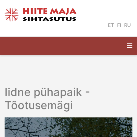
ET
FI
RU
Iidne pühapaik -
Tõotusemägi