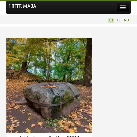
HIITE MAJA
Kodu
ET
FI
RU
Hiite Maja
Tööd
Hiied
Uudised
Tegutse
Kuvavõistlused
UUS KUVAVÕISTLUS
Hiite kuvavõistlus 2026
VANEMAD KUVAVÕISTLUSED
Kontakt