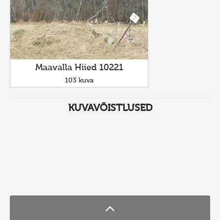
Maavalla Hiied 10221
103 kuva
KUVAVÕISTLUSED
FaLang translation system by Faboba