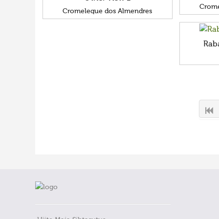
Crome
Cromeleque dos Almendres
Rab
FaLang translation system by Faboba