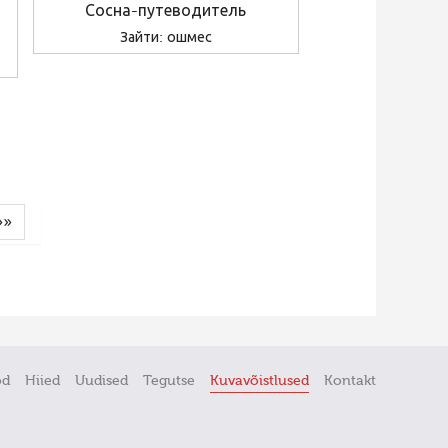
Сосна-путеводитель
Зайти: ошмес
»»
öd
Hiied
Uudised
Tegutse
Kuvavõistlused
Kontakt