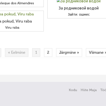
leque dos Almendres
За родниковой водой
Зайти: ошмес
a pokud, Viru raba
Viru raba
« Eelmine
1
2
Järgmine »
Viimane 
Kodu
Hiite Maja
Tö