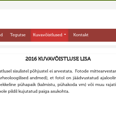
ed
Tegutse
Kuvavõistlused
Kontakt
2016 KUVAVÕISTLUSE LISA
õistlusel sisulistel põhjustel ei arvestata. Fotode mittear
i arheoloogilised andmed), et fotol on jäädvustatud ajaloo
tekkeline pühapaik (kalmistu, pühakoda vm) või muu rajati
pole pildil kujutatud paiga asukohta.