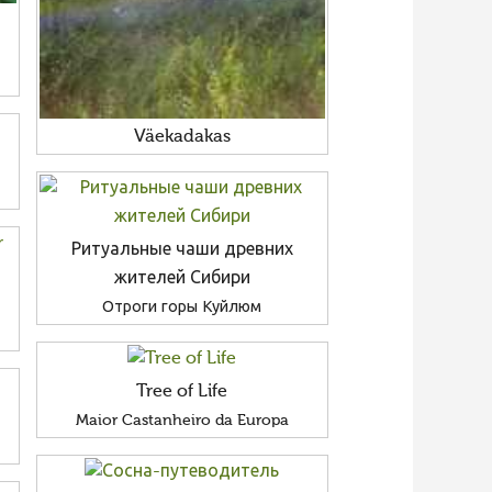
Väekadakas
Ритуальные чаши древних
жителей Сибири
Отроги горы Куйлюм
Tree of Life
Maior Castanheiro da Europa