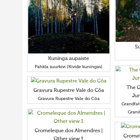
Su
Kuninga aupaiste
Pahkla suurkivi (Kivide kuningas)
The G
Gravura Rupestre Vale do Côa
Ju
Gravura Rupestre Vale do Côa
Grandfat
Grani
Cromeleque dos Almendres |
Cromel
Other view 1