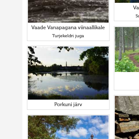
Va
S
Vaade Vanapagana viinaallikale
Turjekeldri juga
Porkuni järv