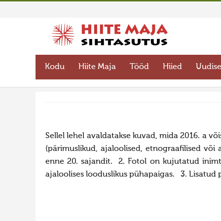
Kodu
Hiite Maja
Tööd
Hiied
Uudis
Sellel lehel avaldatakse kuvad, mida 2016. a v
(pärimuslikud, ajaloolised, etnograafilised võ
enne 20. sajandit. 2. Fotol on kujutatud inim
ajaloolises looduslikus pühapaigas. 3. Lisatud 