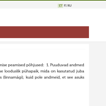
ET
FI
RU
vestamise peamised põhjused: 1. Puuduvad andmed
line looduslik pühapaik, mida on kasutatud juba
s (linnamägi), kuid pole andmeid, et see asuks