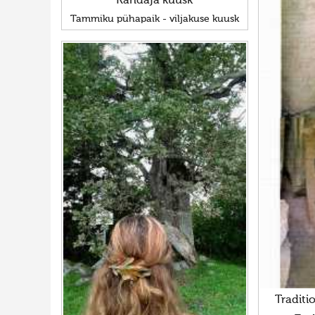
Rändaja kuusk
Tammiku pühapaik - viljakuse kuusk
Traditi