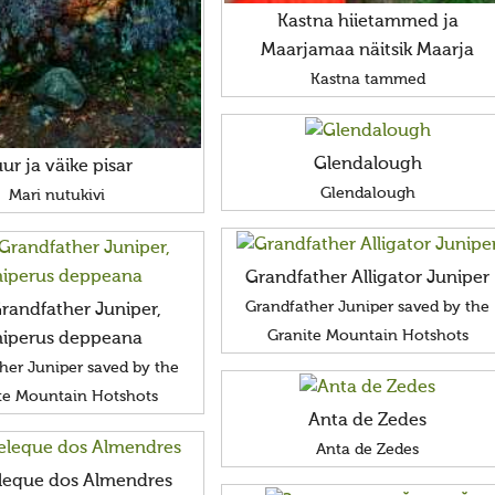
Kastna hiietammed ja
Maarjamaa näitsik Maarja
Kastna tammed
Glendalough
ur ja väike pisar
Glendalough
Mari nutukivi
Grandfather Alligator Juniper
Grandfather Juniper saved by the
randfather Juniper,
Granite Mountain Hotshots
niperus deppeana
her Juniper saved by the
te Mountain Hotshots
Anta de Zedes
Anta de Zedes
eque dos Almendres