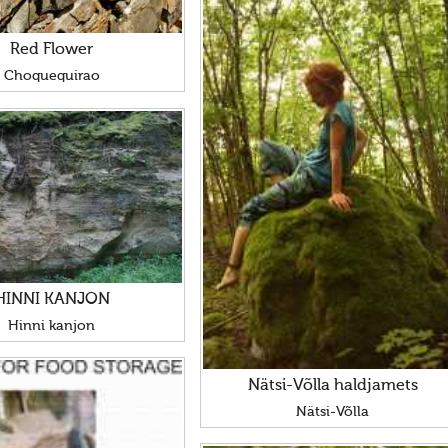
Red Flower
Choquequirao
HINNI KANJON
Hinni kanjon
Nätsi-Võlla haldjamets
Nätsi-Võlla