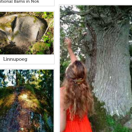
itional Barns in Nok
Linnupoeg