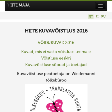
HIITE MAJA
Kodu
ET
FI
RU
Hiite Maja
HIITE KUVAVÕISTLUS 2016
Tööd
Hiied
VÕIDUKUVAD 2016
Uudised
Kuvad, mis ei vasta võistluse teemale
Võistluse eeskiri
Tegutse
Kuvavõistluse sõbrad ja toetajad
Kuvavõistlused
Kuvavõistluse peatoetaja on Wiedemanni
UUS KUVAVÕISTLUS
tõlkebüroo
Hiite kuvavõistlus 2026
VANEMAD KUVAVÕISTLUSED
Kontakt