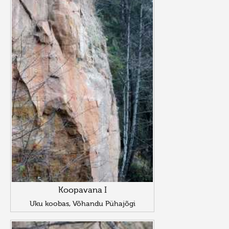
Koopavana I
Uku koobas, Võhandu Pühajõgi