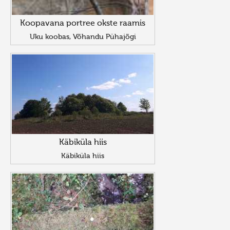
Koopavana portree okste raamis
Uku koobas, Võhandu Pühajõgi
Käbiküla hiis
Käbiküla hiis