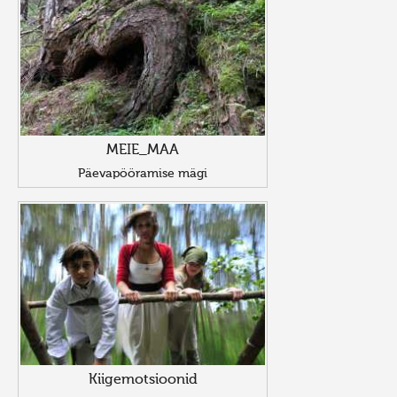
MEIE_MAA
Päevapööramise mägi
Kiigemotsioonid