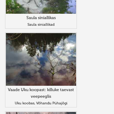
Saula siniallikas
Saula siniallikad
Vaade Uku koopast: killuke taevast
veepeeglis
Uku koobas, Võhandu Pühajõgi