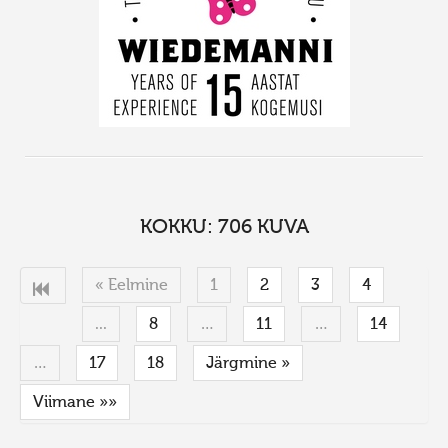
KOKKU: 706 KUVA
« Eelmine
1
2
3
4
...
8
…
11
…
14
…
17
18
Järgmine »
Viimane »»