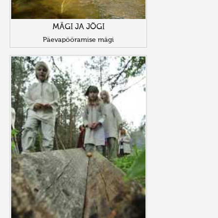
MÄGI JA JÕGI
Päevapööramise mägi