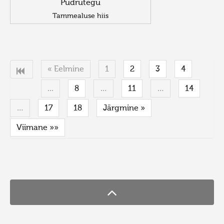
Pudrutegu
Tammealuse hiis
« Eelmine
1
2
3
4
...
8
…
11
…
14
…
17
18
Järgmine »
Viimane »»
FaLang translation system by Faboba