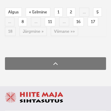
Algus
« Eelmine
1
2
…
5
...
8
…
11
…
16
17
18
Järgmine »
Viimane »»
FaLang translation system by Faboba