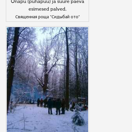
Onapu (pühapuu) ja suure päeva
esimesed palved.
Священная роща "Сидыбай ото"