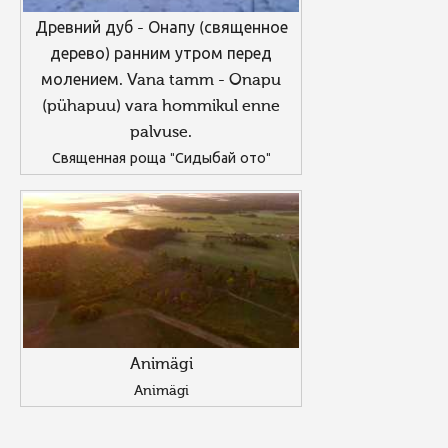
Древний дуб - Онапу (священное
дерево) ранним утром перед
молением. Vana tamm - Onapu
(pühapuu) vara hommikul enne
palvuse.
Священная роща "Сидыбай ото"
Animägi
Animägi