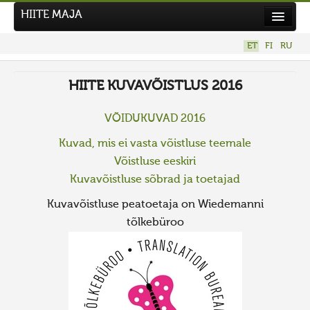
HIITE MAJA
Kodu
ET
FI
RU
Hiite Maja
HIITE KUVAVÕISTLUS 2016
Tööd
Hiied
VÕIDUKUVAD 2016
Uudised
Kuvad, mis ei vasta võistluse teemale
Võistluse eeskiri
Tegutse
Kuvavõistluse sõbrad ja toetajad
Kuvavõistlused
Kuvavõistluse peatoetaja on Wiedemanni
UUS KUVAVÕISTLUS
tõlkebüroo
Hiite kuvavõistlus 2026
VANEMAD KUVAVÕISTLUSED
Kontakt