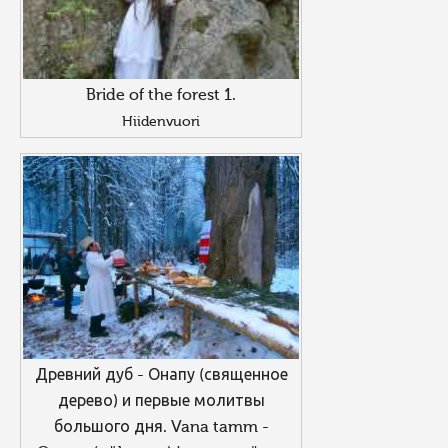
Bride of the forest 1.
Hiidenvuori
Древний дуб - Онапу (священное
дерево) и первые молитвы
большого дня. Vana tamm -