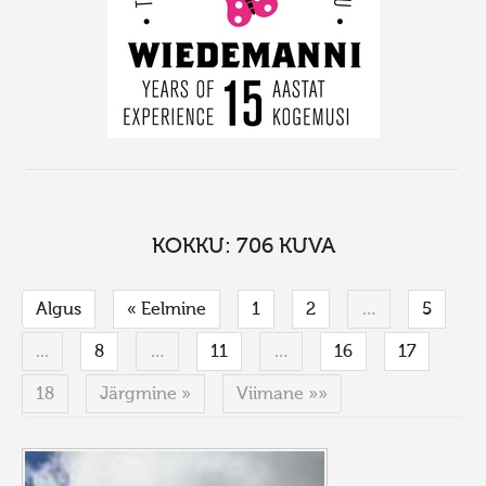
KOKKU: 706 KUVA
Algus
« Eelmine
1
2
…
5
...
8
…
11
…
16
17
18
Järgmine »
Viimane »»