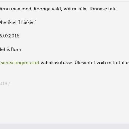
ärnu maakond, Koonga vald, Võitra küla, Tõnnase talu
hvrikivi "Hiiekivi"
6.07.2016
ehis Born
sentsi tingimustel
vabakasutusse. Ülesvõtet võib mittetulund
318 /