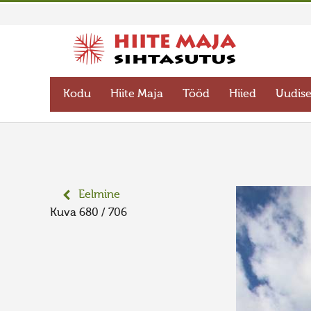
Kodu
Hiite Maja
Tööd
Hiied
Uudis
Eelmine
Kuva 680 / 706