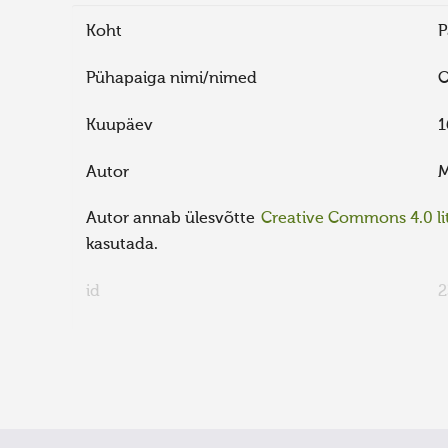
Koht
P
Pühapaiga nimi/nimed
O
Kuupäev
1
Autor
M
Autor annab ülesvõtte
Creative Commons 4.0 lit
kasutada.
id
2
FaLang translation system by Faboba