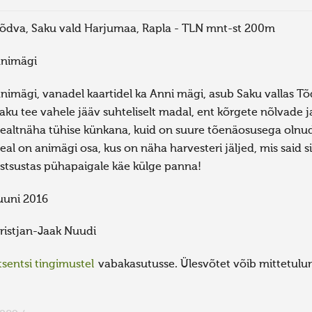
õdva, Saku vald Harjumaa, Rapla - TLN mnt-st 200m
nimägi
nimägi, vanadel kaartidel ka Anni mägi, asub Saku vallas Tõd
aku tee vahele jääv suhteliselt madal, ent kõrgete nõlvade
ealtnäha tühise künkana, kuid on suure tõenäosusega olnud
eal on animägi osa, kus on näha harvesteri jäljed, mis said
stsustas pühapaigale käe külge panna!
uuni 2016
ristjan-Jaak Nuudi
sentsi tingimustel
vabakasutusse. Ülesvõtet võib mittetulund