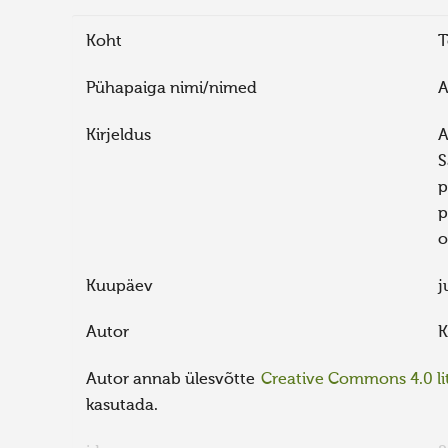
Koht
T
Pühapaiga nimi/nimed
A
Kirjeldus
A
S
p
p
o
Kuupäev
j
Autor
K
Autor annab ülesvõtte
Creative Commons 4.0 lit
kasutada.