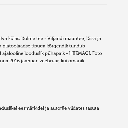
va külas. Kolme tee - Viljandi maantee, Kiisa ja
 ja platoolaadse tipuga kõrgendik tundub
 ajalooline looduslik pühapaik - HIIEMÄGI. Foto
 sinna 2016 jaanuar-veebruar, kui omanik
uslikel eesmärkidel ja autorile viidates tasuta