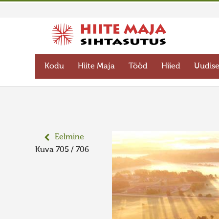
Kodu
Hiite Maja
Tööd
Hiied
Uudis
Eelmine
Kuva 705 / 706