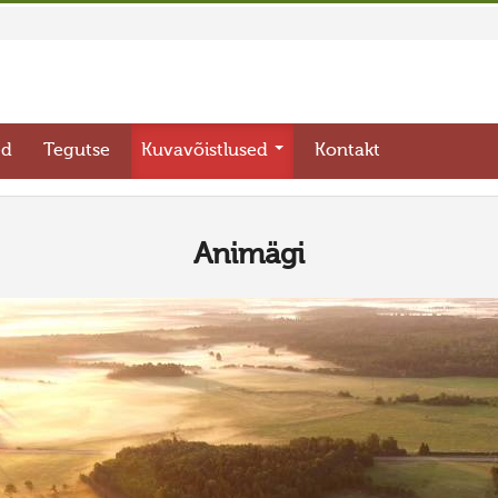
ed
Tegutse
Kuvavõistlused
Kontakt
Animägi