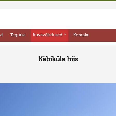
ed
Tegutse
Kuvavõistlused
Kontakt
Käbiküla hiis