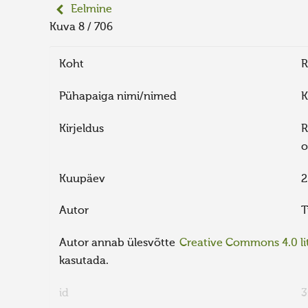
Eelmine
Kuva 8 / 706
Koht
R
Pühapaiga nimi/nimed
K
Kirjeldus
R
o
Kuupäev
2
Autor
T
Autor annab ülesvõtte
Creative Commons 4.0 lit
kasutada.
id
3