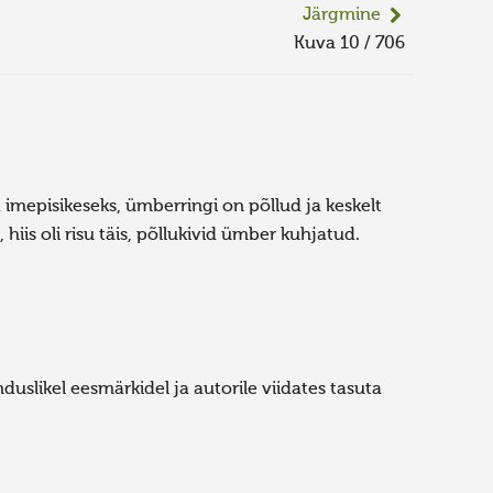
Järgmine
Kuva 10 / 706
imepisikeseks, ümberringi on põllud ja keskelt
hiis oli risu täis, põllukivid ümber kuhjatud.
uslikel eesmärkidel ja autorile viidates tasuta