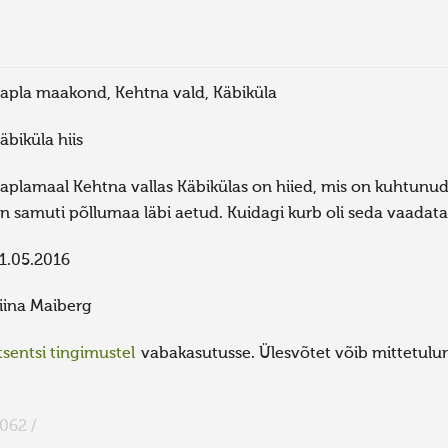
apla maakond, Kehtna vald, Käbiküla
äbiküla hiis
aplamaal Kehtna vallas Käbikülas on hiied, mis on kuhtunud 
n samuti põllumaa läbi aetud. Kuidagi kurb oli seda vaadata, 
1.05.2016
iina Maiberg
sentsi tingimustel
vabakasutusse. Ülesvõtet võib mittetulund
062 /