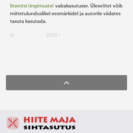
litsentsi tingimustel
vabakasutusse. Ülesvõtet võib
mittetulunduslikel eesmärkidel ja autorile viidates
tasuta kasutada.
id
3063 /
FaLang translation system by Faboba