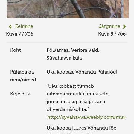
Eelmine
Järgmine
Kuva 7 / 706
Kuva 9 / 706
Koht
Põlvamaa, Veriora vald,
Süvahavva küla
Pühapaiga
Uku koobas, Võhandu Pühajõgi
nimi/nimed
"Uku koobast tunneb
Kirjeldus
rahvapärimus kui muistsete
jumalate asupaika ja vana
ohverdamiskohta."
http://syvahavva.weebly.com/muisten
Uku koopa juures Võhandu jõe