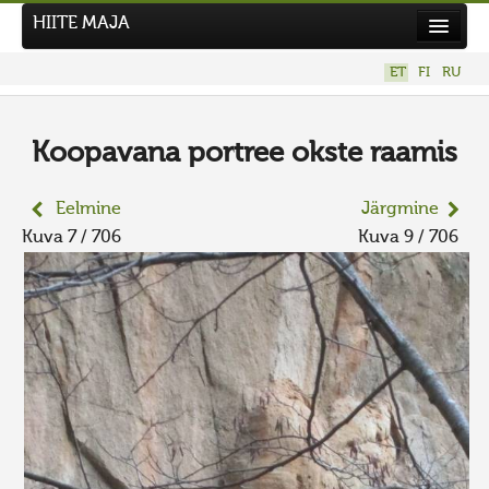
HIITE MAJA
Kodu
ET
FI
RU
Hiite Maja
Tööd
Koopavana portree okste raamis
Hiied
Eelmine
Järgmine
Uudised
Kuva 7 / 706
Kuva 9 / 706
Tegutse
Kuvavõistlused
UUS KUVAVÕISTLUS
Hiite kuvavõistlus 2026
VANEMAD KUVAVÕISTLUSED
Kontakt