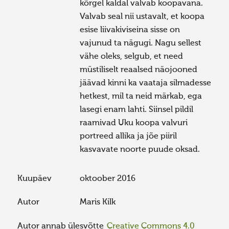
kõrgel kaldal valvab koopavana.
Valvab seal nii ustavalt, et koopa
esise liivakiviseina sisse on
vajunud ta nägugi. Nagu sellest
vähe oleks, selgub, et need
müstiliselt reaalsed näojooned
jäävad kinni ka vaataja silmadesse
hetkest, mil ta neid märkab, ega
lasegi enam lahti. Siinsel pildil
raamivad Uku koopa valvuri
portreed allika ja jõe piiril
kasvavate noorte puude oksad.
Kuupäev
oktoober 2016
Autor
Maris Kilk
Autor annab ülesvõtte
Creative Commons 4.0