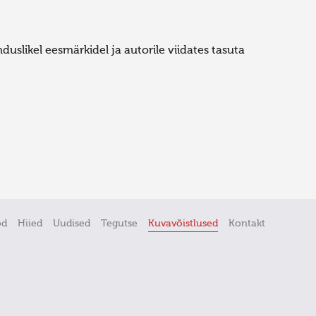
uslikel eesmärkidel ja autorile viidates tasuta
öd
Hiied
Uudised
Tegutse
Kuvavõistlused
Kontakt