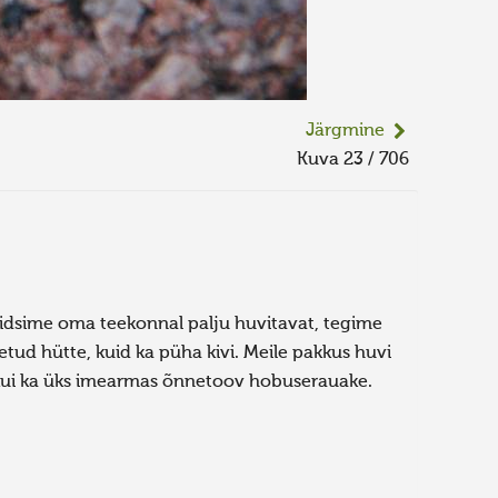
Järgmine
Kuva 23 / 706
dsime oma teekonnal palju huvitavat, tegime
tud hütte, kuid ka püha kivi. Meile pakkus huvi
 - kui ka üks imearmas õnnetoov hobuserauake.