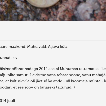
aare maakond, Muhu vald, Aljava küla
unnati kivi
äisime sõbrannadega 2014 aastal Muhumaa rattamatkal. Lei
alju pilte samuti. Leidsime vana tehasehoone, vanu mahajäe
ee, et kultuskivile oli jäetud ka ande - nii krooniaja münte
oodan, et see soov on tänaseks täitunud :)
014 juuli