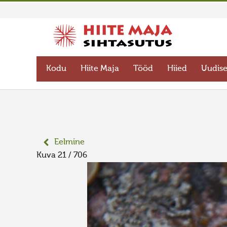
Kodu
Hiite Maja
Tööd
Hiied
Uudis
Eelmine
Kuva 21 / 706