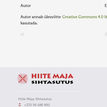
Autor
E
Autor annab ülesvõtte
Creative Commons 4.0 lit
kasutada.
id
3
FaLang translation system by Faboba
Hiite Maja Sihtasutus
+372 56 686 892