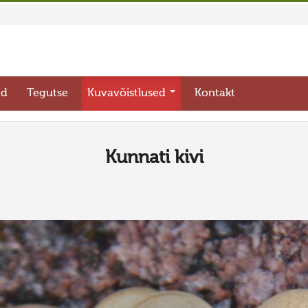
ed
Tegutse
Kuvavõistlused
Kontakt
Kunnati kivi