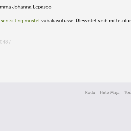
mma Johanna Lepasoo
sentsi tingimustel
vabakasutusse. Ülesvõtet võib mittetulund
048 /
Kodu
Hiite Maja
Tö