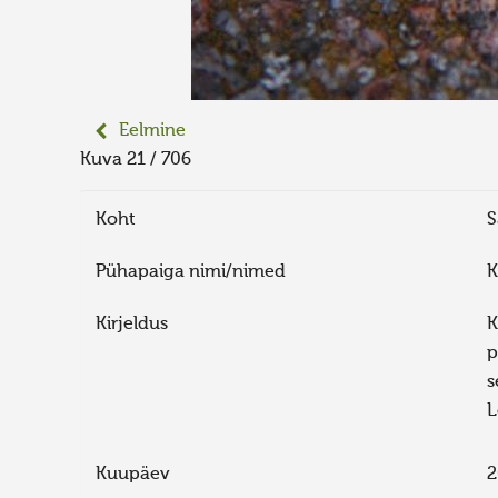
Eelmine
Kuva 21 / 706
Koht
S
Pühapaiga nimi/nimed
K
Kirjeldus
K
p
s
L
Kuupäev
2