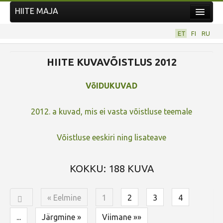
HIITE MAJA
Kodu
ET
FI
RU
Hiite Maja
HIITE KUVAVÕISTLUS 2012
Tööd
Hiied
VõIDUKUVAD
Uudised
2012. a kuvad, mis ei vasta võistluse teemale
Tegutse
Kuvavõistlused
Võistluse eeskiri ning lisateave
UUS KUVAVÕISTLUS
KOKKU: 188 KUVA
Hiite kuvavõistlus 2026
VANEMAD KUVAVÕISTLUSED
« Eelmine
1
2
3
4
Kontakt
...
Järgmine »
Viimane »»