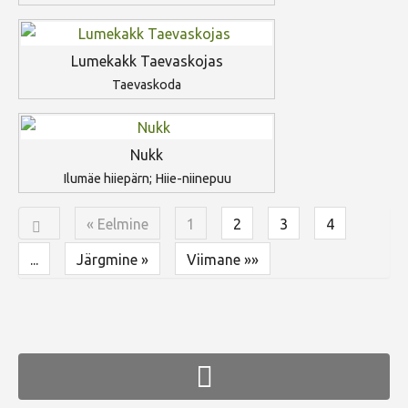
Lumekakk Taevaskojas
Taevaskoda
Nukk
Ilumäe hiiepärn; Hiie-niinepuu
« Eelmine
1
2
3
4
...
Järgmine »
Viimane »»
FaLang translation system by Faboba