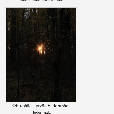
Õhtupäike Tyrvää Hiidenmäel
Hiidenmäki