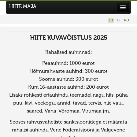
HIITE MAJA
Kodu
ET
FI
RU
Hiite Maja
HIITE KUVAVÕISTLUS 2025
Tööd
Hiied
Rahalised auhinnad:
Uudised
Peaauhind: 1000 eurot
Hõimurahvaste auhind: 300 eurot
Tegutse
Soome auhind: 300 eurot
Kuvavõistlused
Kuni 16-aastaste auhind: 200 eurot
UUS KUVAVÕISTLUS
Lisaks rohkesti eriauhindu teemadel nagu hiis, püha
Hiite kuvavõistlus 2026
puu, kivi, veekogu, annid, tavad, tervis, hiie valu,
saared, Vana-Võromaa, Virumaa jm.
VANEMAD KUVAVÕISTLUSED
Kontakt
Seoses rahvusvaheliste sanktsioonidega ei määrata
rahalisi auhindu Vene Föderatsiooni ja Valgevene