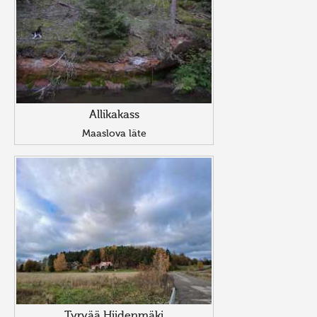
Allikakass
Maaslova läte
Tyrvää Hiidenmäki