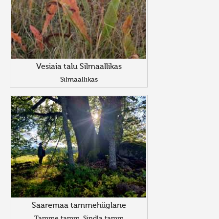
Vesiaia talu Silmaallikas
Silmaallikas
Saaremaa tammehiiglane
Tamme tamm, Sindla tamm