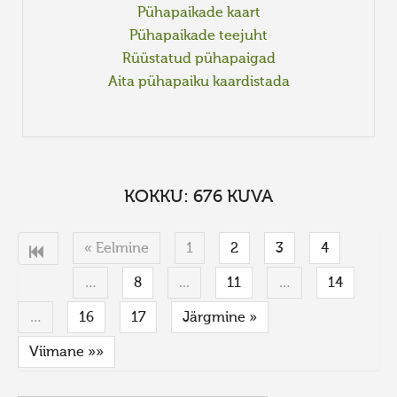
Pühapaikade kaart
Pühapaikade teejuht
Rüüstatud pühapaigad
Aita pühapaiku kaardistada
KOKKU: 676 KUVA
« Eelmine
1
2
3
4
…
8
...
11
…
14
…
16
17
Järgmine »
Viimane »»