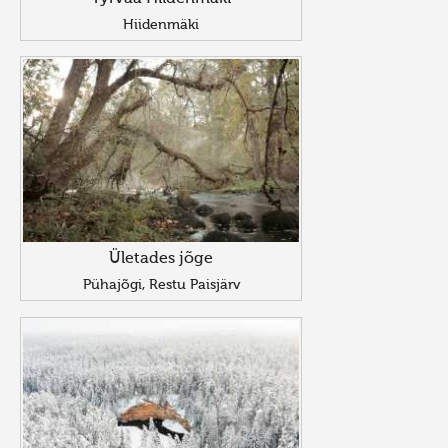
Hiidenmäki
Ületades jõge
Pühajõgi, Restu Paisjärv