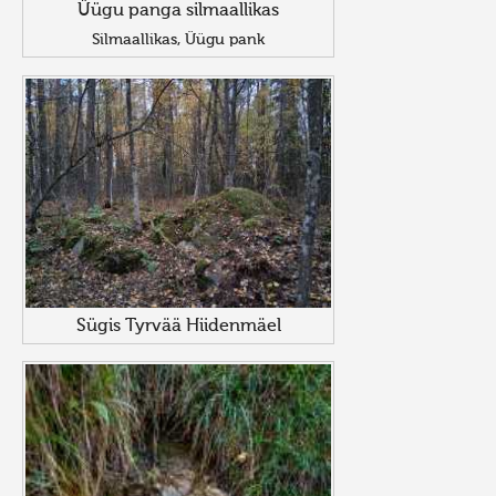
Üügu panga silmaallikas
Silmaallikas, Üügu pank
Sügis Tyrvää Hiidenmäel