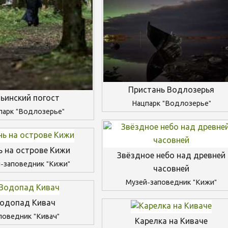
Пристань Водлозерья
ьинский погост
Нацпарк "Водлозерье"
парк "Водлозерье"
ь на острове Кижи
Звёздное небо над древней
-заповедник "Кижи"
часовней
Музей-заповедник "Кижи"
одопад Кивач
поведник "Кивач"
Карелка на Киваче