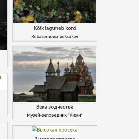
Kõik laguneb kord
Rebasemõisa peksukivi
Века зодчества
Музей-заповедник "Кижи"