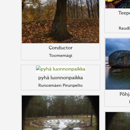
Teepe
Raudl
Conductor
Toomemägi
pyhä luonnonpaikka
Runosmäen Pirunpelto
Põhj