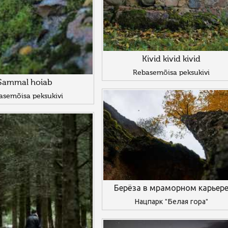
Kivid kivid kivid
Rebasemõisa peksukivi
Sammal hoiab
asemõisa peksukivi
Берёза в мраморном карьер
Нацпарк "Белая гора"