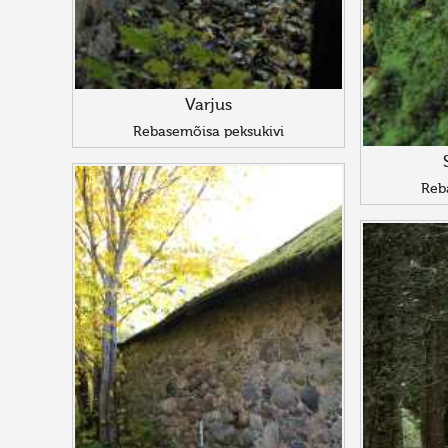
Varjus
Rebasemõisa peksukivi
Reb