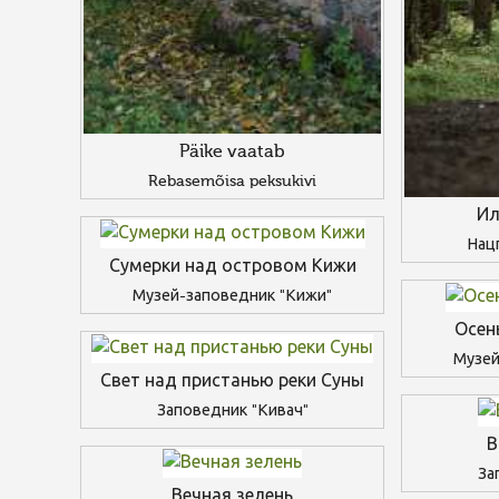
Päike vaatab
Rebasemõisa peksukivi
Ил
Нац
Сумерки над островом Кижи
Музей-заповедник "Кижи"
Осен
Музей
Свет над пристанью реки Суны
Заповедник "Кивач"
В
За
Вечная зелень