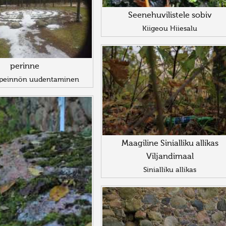
Seenehuvilistele sobiv
Kiigeou Hiiesalu
perinne
ripeinnön uudentaminen
Maagiline Sinialliku allikas
Viljandimaal
Sinialliku allikas