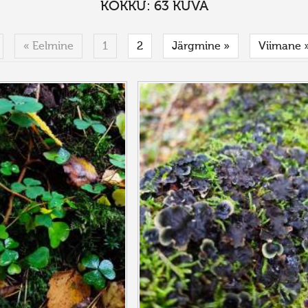
KOKKU: 63 KUVA
« Eelmine
1
2
Järgmine »
Viimane 