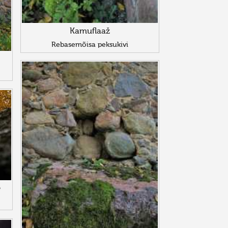
Kamuflaaž
Rebasemõisa peksukivi
е