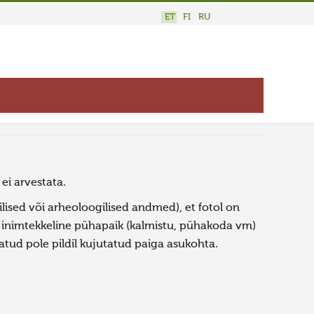
ET
FI
RU
 ei arvestata.
ised või arheoloogilised andmed), et fotol on
d inimtekkeline pühapaik (kalmistu, pühakoda vm)
satud pole pildil kujutatud paiga asukohta.