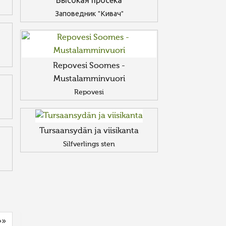
Высокая просека
Заповедник "Кивач"
Repovesi Soomes -
Mustalamminvuori
Repovesi
Tursaansydän ja viisikanta
Silfverlings sten
»»