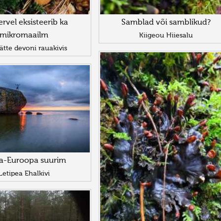
rvel eksisteerib ka
Samblad või samblikud?
mikromaailm
Kiigeou Hiiesalu
ätte devoni rauakivis
a-Euroopa suurim
Letipea Ehalkivi