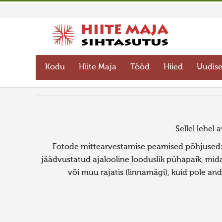
Kodu
Hiite Maja
Tööd
Hiied
Uudis
Sellel lehel 
Fotode mittearvestamise peamised põhjused: 1
jäädvustatud ajalooline looduslik pühapaik, mid
või muu rajatis (linnamägi), kuid pole and