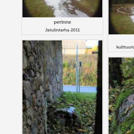
perinne
Jatulintarha 2011
kulttuu