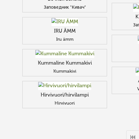
Заповедник "Кивач"
К
За
IRU ÄMM
Iru ämm
Kummaline Kummakivi
Kummakivi
V
Hirvivuori/hirvilampi
Hirvivuori