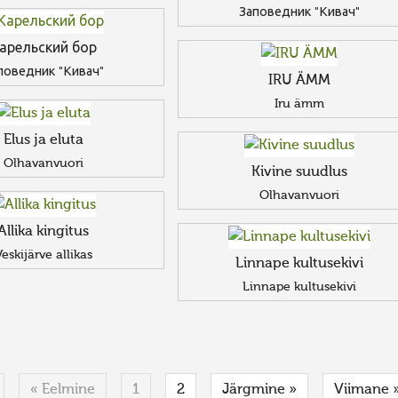
Заповедник "Кивач"
арельский бор
поведник "Кивач"
IRU ÄMM
Iru ämm
Elus ja eluta
Olhavanvuori
Kivine suudlus
Olhavanvuori
Allika kingitus
eskijärve allikas
Linnape kultusekivi
Linnape kultusekivi
« Eelmine
1
2
Järgmine »
Viimane 