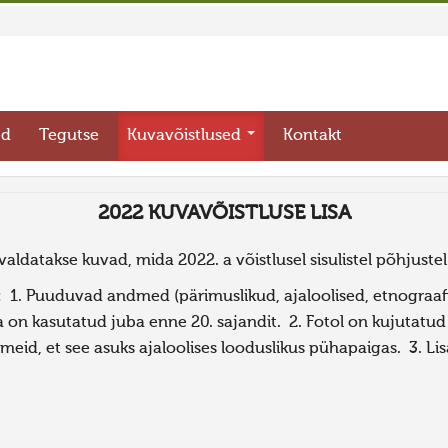
ed
Tegutse
Kuvavõistlused
Kontakt
2022 KUVAVÕISTLUSE LISA
avaldatakse kuvad, mida 2022. a võistlusel sisulistel põhjustel
. Puuduvad andmed (pärimuslikud, ajaloolised, etnograafil
a on kasutatud juba enne 20. sajandit. 2. Fotol on kujutatu
meid, et see asuks ajaloolises looduslikus pühapaigas. 3. Li