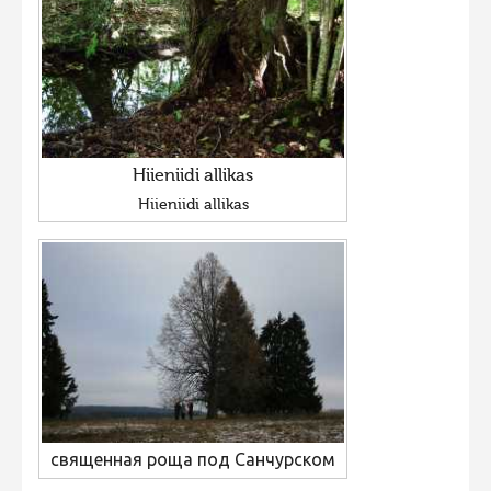
Hiieniidi allikas
Hiieniidi allikas
священная роща под Санчурском