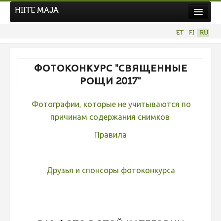
HIITE MAJA
Новости
ET
FI
RU
Фотоконкурсы
НОВЫЙ ФОТОКОНКУРС
ФОТОКОНКУРС "СВЯЩЕННЫЕ
Hiite kuvavõistlus 2026
РОЩИ 2017"
ПРЕДЫДУЩИЕ КОНКУРСЫ
Фотографии, которые не учитываются по
Фотоконкурс 2025
причинам содержания снимков
Не учитываются 2025
Правила
Видео 2025
Фотоконкурс 2024
Друзья и спонсоры фотоконкурса
Не учитываются 2024
Видео 2024
Фотоконкурс 2023