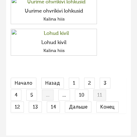
Uurime ohvrikivi lohkusid
Kalina hiis
Lohud kivil
Kalina hiis
Начало
Назад
1
2
3
4
5
...
...
10
11
12
13
14
Дальше
Конец
FaLang translation system by Faboba