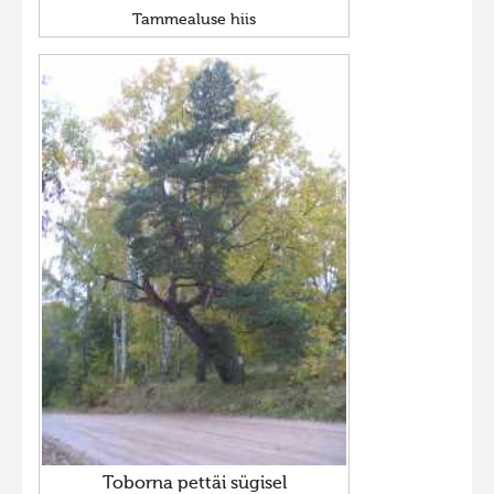
Tammealuse hiis
Toborna pettäi sügisel