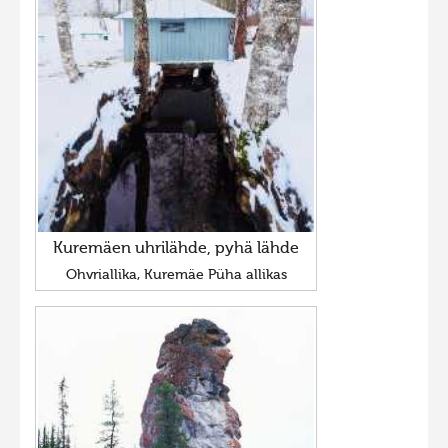
Kuremäen uhrilähde, pyhä lähde
Ohvriallika, Kuremäe Püha allikas