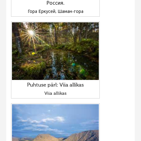
Россия.
Гора Еркусей, Шаман-гора
Puhtuse pärl: Viia allikas
Viia allikas