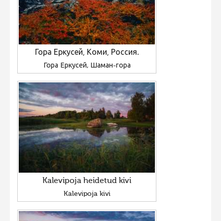
Гора Еркусей, Коми, Россия.
Гора Еркусей, Шаман-гора
Kalevipoja heidetud kivi
Kalevipoja kivi