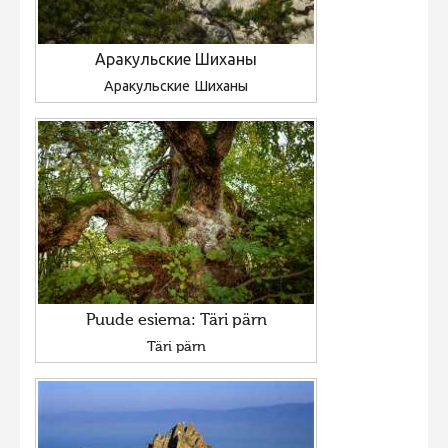
Аракульские Шиханы
Аракульские Шиханы
Puude esiema: Täri pärn
Täri pärn