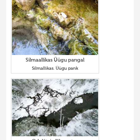
Silmaallikas Üügu pangal
Silmallikas. Üügu pank