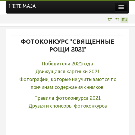
HIITE MAJA
Новости
ET
FI
RU
Фотоконкурсы
НОВЫЙ ФОТОКОНКУРС
ФОТОКОНКУРС "СВЯЩЕННЫЕ
Hiite kuvavõistlus 2026
РОЩИ 2021"
ПРЕДЫДУЩИЕ КОНКУРСЫ
Победители 2021года
Фотоконкурс 2025
Движущаяся картинки 2021
Не учитываются 2025
Фотографии, которые не учитываются по
причинам содержания снимков
Видео 2025
Правила фотоконкурса 2021
Фотоконкурс 2024
Друзья и спонсоры фотоконкурса
Не учитываются 2024
Видео 2024
Фотоконкурс 2023