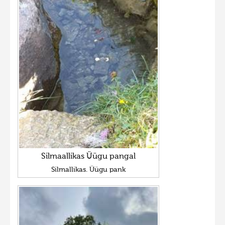
Silmaallikas Üügu pangal
Silmallikas. Üügu pank