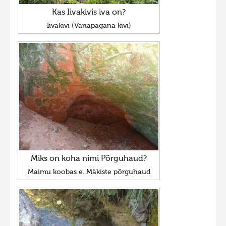
Kas Iivakivis iva on?
Iivakivi (Vanapagana kivi)
Miks on koha nimi Põrguhaud?
Maimu koobas e. Mäkiste põrguhaud