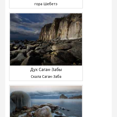
гора Шебетэ
Дух Саган-Забы
Скала Саган-Заба