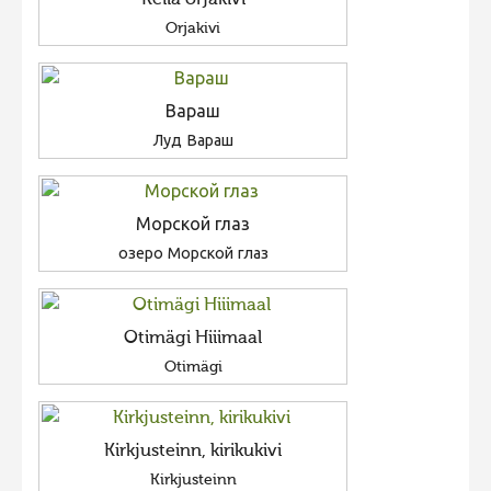
Keila orjakivi
Orjakivi
Вараш
Луд Вараш
Морской глаз
озеро Морской глаз
Otimägi Hiiimaal
Otimägi
Kirkjusteinn, kirikukivi
Kirkjusteinn