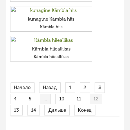
kunagine Kämbla hiis
Kämbla hiis
Kämbla hiieallikas
Kämbla hiieallikas
Начало
Назад
1
2
3
4
5
...
10
11
12
13
14
Дальше
Конец
FaLang translation system by Faboba