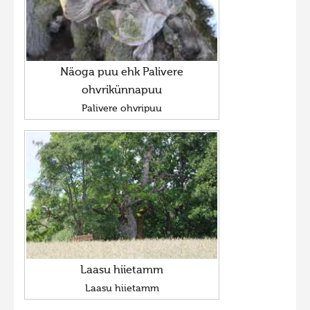
Näoga puu ehk Palivere
ohvrikünnapuu
Palivere ohvripuu
Laasu hiietamm
Laasu hiietamm