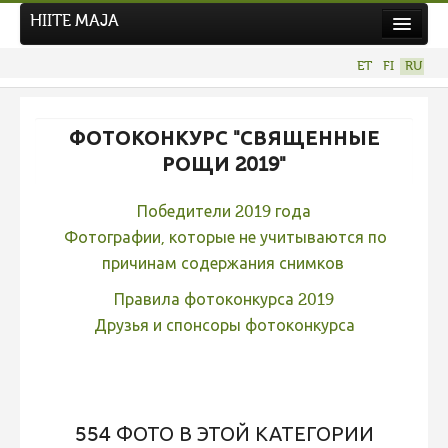
HIITE MAJA
Новости
ET
FI
RU
Фотоконкурсы
НОВЫЙ ФОТОКОНКУРС
ФОТОКОНКУРС "СВЯЩЕННЫЕ
Hiite kuvavõistlus 2026
РОЩИ 2019"
ПРЕДЫДУЩИЕ КОНКУРСЫ
Победители 2019 года
Фотоконкурс 2025
Фотографии, которые не учитываются по
Не учитываются 2025
причинам содержания снимков
Видео 2025
Правила фотоконкурса 2019
Друзья и спонсоры фотоконкурса
Фотоконкурс 2024
Не учитываются 2024
Видео 2024
Фотоконкурс 2023
554 ФОТО В ЭТОЙ КАТЕГОРИИ