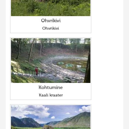
Ohvrikivi
Ohvrikivi
Kohtumine
Kaali kraater