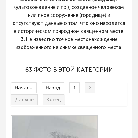
Не учитываются 2023
культовое здание и пр.), созданное человеком,
или иное сооружение (городище) и
Видео 2023
отсутствуют данные о том, что оно находится
Фотоконкурс 2022
в историческом природном священном месте.
Не учитываются 2022
3. Не известно точное местонахождение
изображенного на снимке священного места.
Видео 2022
Фотоконкурс 2021
63 ФОТО В ЭТОЙ КАТЕГОРИИ
Видео 2021
Фотоконкурс 2020
Начало
Назад
1
2
Видео 2020
Дальше
Конец
Фотоконкурс 2019
Фотоконкурс 2018
Фотоконкурс 2017
Фотоконкурс 2016