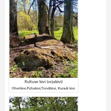
Kultuse kivi (orjakivi)
Ohvrikivi,Pühakivi,Tondikivi, Kuradi kivi.