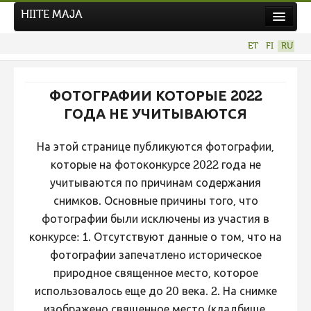
HIITE MAJA
Новости
ET
FI
RU
Фотоконкурсы
НОВЫЙ ФОТОКОНКУРС
ФОТОГРАФИИ КОТОРЫЕ 2022
Hiite kuvavõistlus 2026
ГОДА НЕ УЧИТЫВАЮТСЯ
ПРЕДЫДУЩИЕ КОНКУРСЫ
На этой странице публикуются фотографии,
Фотоконкурс 2025
которые на фотоконкурсе 2022 года не
Не учитываются 2025
учитываются по причинам содержания
снимков. Основные причины того, что
Видео 2025
фотографии были исключены из участия в
Фотоконкурс 2024
конкурсе: 1. Отсутствуют данные о том, что на
Не учитываются 2024
фотографии запечатлено историческое
природное священное место, которое
Видео 2024
использовалось еще до 20 века. 2. На снимке
Фотоконкурс 2023
изображено священное место (кладбище,