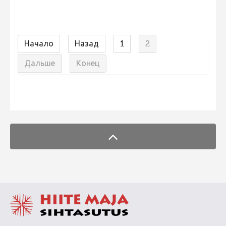
Начало
Назад
1
2
Дальше
Конец
FaLang translation system by Faboba