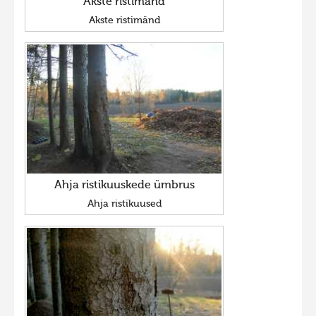
Akste ristimänd
Akste ristimänd
Ahja ristikuuskede ümbrus
Ahja ristikuused