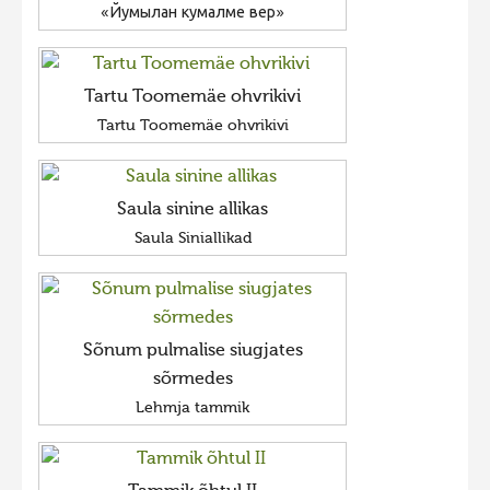
«Йумылан кумалме вер»
Tartu Toomemäe ohvrikivi
Tartu Toomemäe ohvrikivi
Saula sinine allikas
Saula Siniallikad
Sõnum pulmalise siugjates
sõrmedes
Lehmja tammik