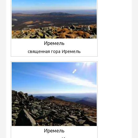
Иремель
священная гора Иремель
Иремель