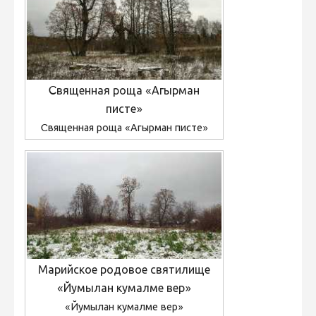
Cвященная роща «Агырман
писте»
Cвященная роща «Агырман писте»
Марийское родовое святилище
«Йумылан кумалме вер»
«Йумылан кумалме вер»