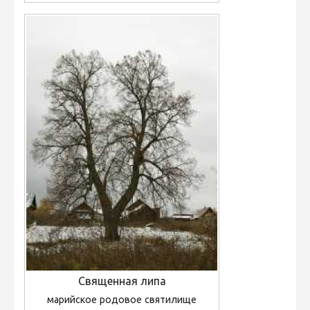
Священная липа
марийское родовое святилище