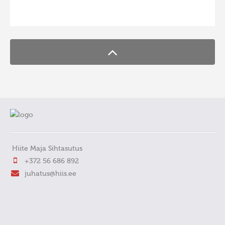
FaLang translation system by Faboba
Hiite Maja Sihtasutus
+372 56 686 892
juhatus@hiis.ee