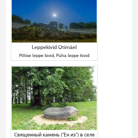
Leppekivid Otimäel
Põlise leppe kivid, Püha leppe kivid
Священный камень ("Ен из") в селе