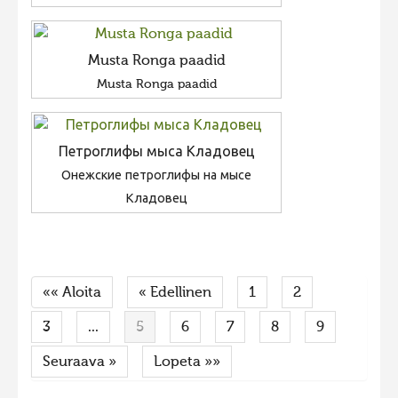
Musta Ronga paadid
Musta Ronga paadid
Петроглифы мыса Кладовец
Онежские петроглифы на мысе
Кладовец
«« Aloita
« Edellinen
1
2
3
...
5
6
7
8
9
Seuraava »
Lopeta »»