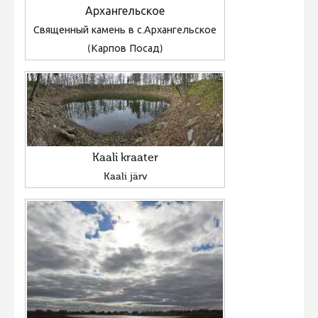
Архангельское
Священный камень в с.Архангельское
(Карпов Посад)
Kaali kraater
Kaali järv