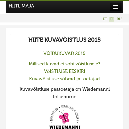
HIITE MAJA
Uutiset
ET
FI
RU
Kuvakilpailut
UUSI KUVAKILPAILU
HIITE KUVAVÕISTLUS 2015
Hiite kuvavõistlus 2026
VÕIDUKUVAD 2015
AIEMMAT KILPAILUT
Millised kuvad ei sobi võistlusele?
Hiisien kuvakilpailu 2025
VõISTLUSE EESKIRI
2025 kuvakilpailu lisä
Kuvavõistluse sõbrad ja toetajad
Liikuvad kuvad 2025
Kuvavõistluse peatoetaja on Wiedemanni
Hiisien kuvakilpailu 2024
tõlkebüroo
2024 kuvakilpailu lisä
Liikkuvat kuvat 2024
Hiisien kuvakilpailu 2023