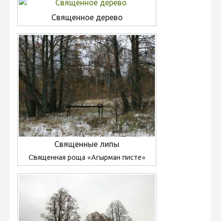
Священное дерево
Священные липы
Cвященная роща «Агырман писте»