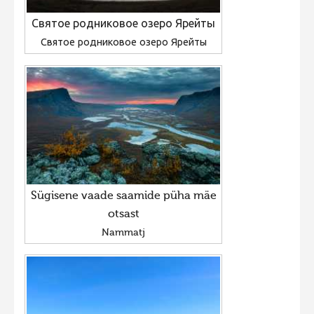
Святое родниковое озеро Ярейты
Святое родниковое озеро Ярейты
Sügisene vaade saamide püha mäe
otsast
Nammatj