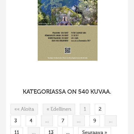
Hiite kuvavõistlus 2015
Hiite kuvavõistlus 2014
Hiite kuvavõistlus 2013
Hiite kuvavõistlus 2012
Hiite kuvavõistlus 2011
Hiite kuvavõistlus 2010
Hiite kuvavõistlus 2009
Hiite kuvavõistlus 2008
KATEGORIASSA ON 540 KUVAA.
«« Aloita
« Edellinen
1
2
3
4
…
7
…
9
…
11
…
13
...
Seuraava »