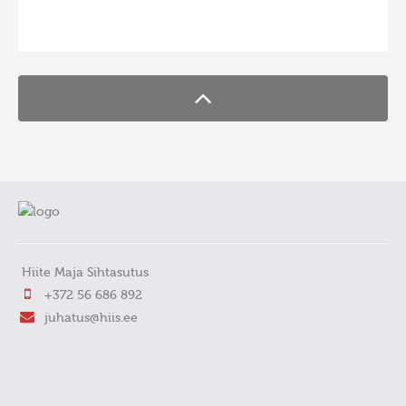
FaLang translation system by Faboba
Hiite Maja Sihtasutus
+372 56 686 892
juhatus@hiis.ee