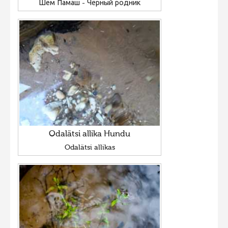
Шем Памаш - Чёрный родник
Odalätsi allika Hundu
Odalätsi allikas