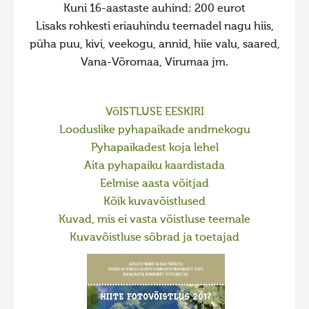
Kuni 16-aastaste auhind: 200 eurot
2023 kuvakilpailu lisä
Lisaks rohkesti eriauhindu teemadel nagu hiis,
Liikkuvat kuvat 2023
püha puu, kivi, veekogu, annid, hiie valu, saared,
Hiite kuvavõistlus 2022
Vana-Võromaa, Virumaa jm.
Hiite kuvavõistlus 2022 lisa
Liikkuvat kuvat 2022
VõISTLUSE EESKIRI
Looduslike pyhapaikade andmekogu
Hiite kuvavõistlus 2021
Pyhapaikadest koja lehel
Liikkuvat kuvat 2021
Aita pyhapaiku kaardistada
Hiite kuvavõistlus 2020
Eelmise aasta võitjad
Kõik kuvavõistlused
Liikkuvat kuvat 2020
Kuvad, mis ei vasta võistluse teemale
Hiite kuvavõistlus 2019
Kuvavõistluse sõbrad ja toetajad
Hiite kuvavõistlus 2018
Hiite kuvavõistlus 2017
Hiite kuvavõistlus 2016