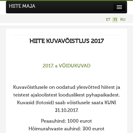
HIITE MAJA
Uutiset
ET
FI
RU
Kuvakilpailut
UUSI KUVAKILPAILU
HIITE KUVAVÕISTLUS 2017
Hiite kuvavõistlus 2026
AIEMMAT KILPAILUT
2017. a VÕIDUKUVAD
Hiisien kuvakilpailu 2025
2025 kuvakilpailu lisä
Liikuvad kuvad 2025
Kuvavõistlusele on oodatud ylesvõtted hiitest ja
teistest ajaloolistest looduslikest pyhapaikadest.
Hiisien kuvakilpailu 2024
Kuvasid (fotosid) saab võistlusele saata KUNI
2024 kuvakilpailu lisä
31.10.2017.
Liikkuvat kuvat 2024
Peaauhind: 1000 eurot
Hiisien kuvakilpailu 2023
Hõimurahvaste auhind: 300 eurot