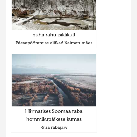
püha rahu isiklikult
Päevapööramise allikad Kalmetumäes
Härmatises Soomaa raba
hommikupäikese kumas
Riisa rabajärv