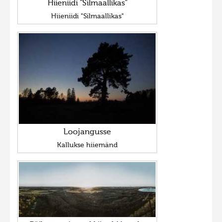
Hiieniidi "Silmaallikas"
Hiieniidi "Silmaallikas"
Loojangusse
Kallukse hiiemänd