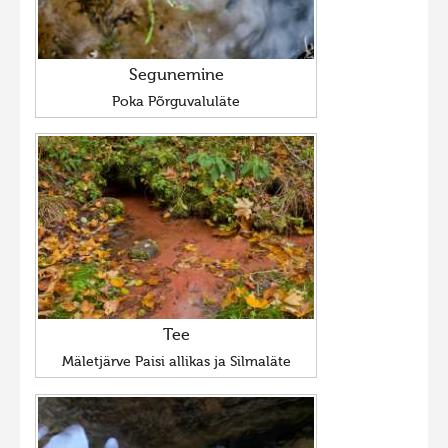
Segunemine
Poka Põrguvaluläte
Tee
Mäletjärve Paisi allikas ja Silmaläte