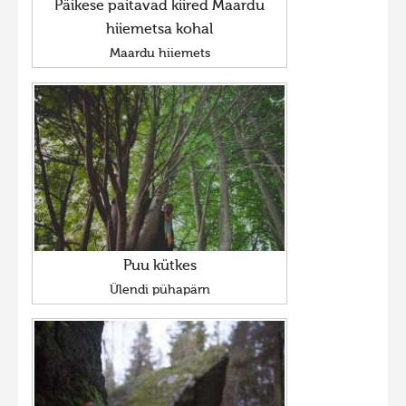
Päikese paitavad kiired Maardu
hiiemetsa kohal
Maardu hiiemets
Puu kütkes
Ülendi pühapärn