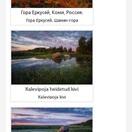
Гора Еркусей, Коми, Россия.
Гора Еркусей, Шаман-гора
Kalevipoja heidetud kivi
Kalevipoja kivi