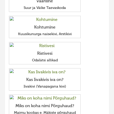
vääriline
Suur ja Väike Taevaskoda
Kohtumine
Kuusikunurga naisekivi, Arstikivi
Ristivesi
Odalätsi allikad
Kas Iivakivis iva on?
Iivakivi (Vanapagana kivi)
Miks on koha nimi Põrguhaud?
Maimu koobas e. Mäkiste põrguhaud