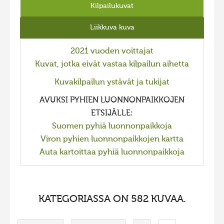
Kilpailukuvat
2023 kuvakilpailu lisä
Liikkuvat kuvat 2023
Liikkuva kuva
Hiite kuvavõistlus 2022
2021 vuoden voittajat
Hiite kuvavõistlus 2022 lisa
Kuvat, jotka eivät vastaa kilpailun aihetta
Liikkuvat kuvat 2022
Kuvakilpailun ystävät ja tukijat
Hiite kuvavõistlus 2021
AVUKSI PYHIEN LUONNONPAIKKOJEN
ETSIJÄLLE:
Liikkuvat kuvat 2021
Suomen pyhiä luonnonpaikkoja
Hiite kuvavõistlus 2020
Viron pyhien luonnonpaikkojen kartta
Liikkuvat kuvat 2020
Auta kartoittaa pyhiä luonnonpaikkoja
Hiite kuvavõistlus 2019
Hiite kuvavõistlus 2018
KATEGORIASSA ON 582 KUVAA.
Hiite kuvavõistlus 2017
Hiite kuvavõistlus 2016