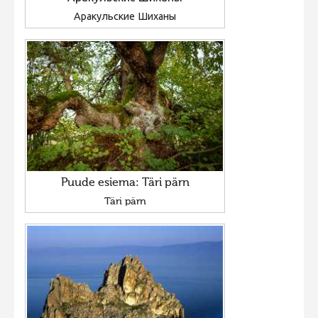
Аракульские Шиханы
Puude esiema: Täri pärn
Täri pärn