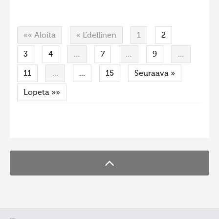
«« Aloita
« Edellinen
1
2
3
4
…
7
…
9
…
11
…
...
15
Seuraava »
Lopeta »»
FaLang translation system by Faboba