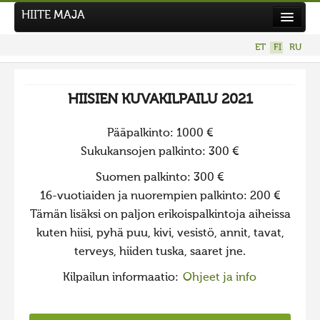
HIITE MAJA
Uutiset
ET
FI
RU
Kuvakilpailut
UUSI KUVAKILPAILU
HIISIEN KUVAKILPAILU 2021
Hiite kuvavõistlus 2026
Pääpalkinto: 1000 €
AIEMMAT KILPAILUT
Sukukansojen palkinto: 300 €
Hiisien kuvakilpailu 2025
Suomen palkinto: 300 €
2025 kuvakilpailu lisä
16-vuotiaiden ja nuorempien palkinto: 200 €
Liikuvad kuvad 2025
Tämän lisäksi on paljon erikoispalkintoja aiheissa
kuten hiisi, pyhä puu, kivi, vesistö, annit, tavat,
Hiisien kuvakilpailu 2024
terveys, hiiden tuska, saaret jne.
2024 kuvakilpailu lisä
Kilpailun informaatio:
Ohjeet ja info
Liikkuvat kuvat 2024
Hiisien kuvakilpailu 2023