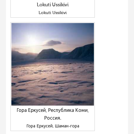
Lokuti Ussikivi
Lokuti Ussikivi
Гора Еркусей, Республика Коми,
Россия.
Гора Еркусей, Шаман-гора