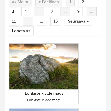
«« Aloita
« Edellinen
1
2
Hiite kuvavõistlus 2015
3
4
…
7
…
9
…
Hiite kuvavõistlus 2014
11
…
...
15
Seuraava »
Hiite kuvavõistlus 2013
Lopeta »»
Hiite kuvavõistlus 2012
Hiite kuvavõistlus 2011
Hiite kuvavõistlus 2010
Hiite kuvavõistlus 2009
Hiite kuvavõistlus 2008
Lõhkiste kivide mägi
Lõhkiste kivide mägi