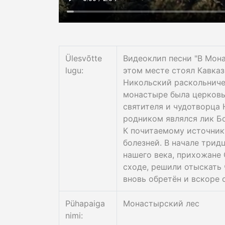
Ülesvõtte
Видеоклип песни "В Мона
lugu:
этом месте стоял Кавка
Никольский раскольниче
монастыре была церковь
святителя и чудотворца 
родником являлся лик Б
К почитаемому источник
болезней. В начале трид
нашего века, прихожане 
сходе, решили отыскать
вновь обретён и вскоре 
Pühapaiga
Монастырский лес
nimi: