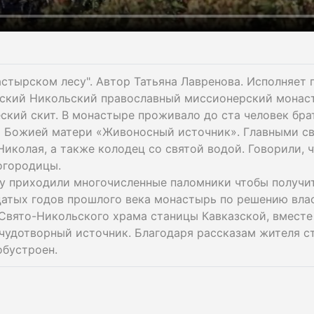
стырском лесу". Автор Татьяна Лавренова. Исполняет п
зский Никольский православный миссионерский монаст
ский скит. В монастыре проживало до ста человек бра
 Божией матери «Живоносный источник». Главными с
Николая, а также колодец со святой водой. Говорили, 
огородицы.
у приходили многочисленные паломники чтобы получит
цатых годов прошлого века монастырь по решению влас
Свято-Никольского храма станицы Кавказской, вместе 
 чудотворный источник. Благодаря рассказам жителя с
обустроен.