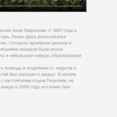
есню Анна Лавренова. С 1897 года в
ырь. Ранее здесь располагался
тии. Согласно архивным данным в
вятынями монахов были икона
что в небольшом озерце, образованном
ь помощь и исцеление от недугов и
тей был разорен и закрыт. В начале
с настоятелем отцом Георгием, на
таницы в 2008 году источник был