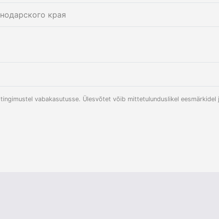
снодарского края
ingimustel vabakasutusse. Ülesvõtet võib mittetulunduslikel eesmärkidel ja