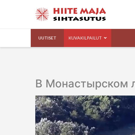
UUTISET
KUVAKILPAILUT
В Монастырском 