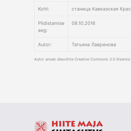
Koht:
станица Кавказская Кра
Pildistamise
08.10.2016
aeg:
Autor:
Татьяна Лавренова
Autor annab ülesvõtte Creative Commons 3.0 litsentsi t
FaLang translation system by Faboba