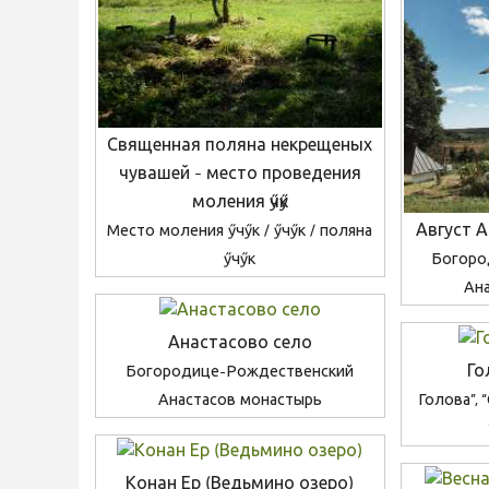
Священная поляна некрещеных
чувашей - место проведения
моления ӳчӳк
Август 
Место моления ӳчӳк / ӳчӳк / поляна
Богоро
ӳчӳк
Ан
Анастасово село
Го
Богородице-Рождественский
Анастасов монастырь
Голова”, 
Конан Ер (Ведьмино озеро)