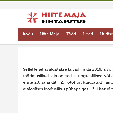
Kodu
Hiite Maja
Tööd
Hiied
Uudis
Sellel lehel avaldatakse kuvad, mida 2018. a v
(pärimuslikud, ajaloolised, etnograafilised võ
enne 20. sajandit. 2. Fotol on kujutatud inim
ajaloolises looduslikus pühapaigas. 3. Lisatud 