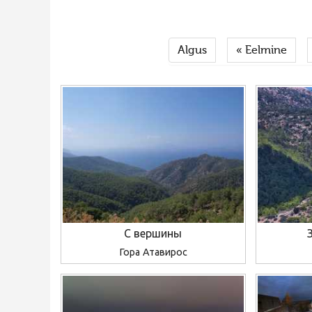
Algus
« Eelmine
С вершины
Гора Атавирос