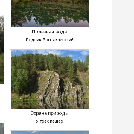
Полезная вода
Родник Богоявленский
т
Охрана природы
У трех пещер