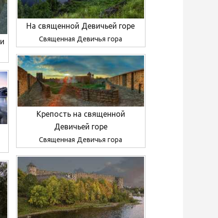
На священной Девичьей горе
Священная Девичья гора
ти
Крепость на священной
Девичьей горе
Священная Девичья гора