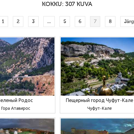
KOKKU: 307 KUVA
1
2
3
...
5
6
7
8
Jär
Зеленый Родос
Пещерный город Чуфут-Кале
Гора Атавирос
Чуфут-Кале