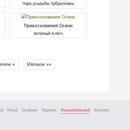
Парк усадьбы Зубриловка
Прикосновения Осени
Зелёный Ключ
gmine »
Viimane »»
öd
Hiied
Uudised
Tegutse
Kuvavõistlused
Kontakt