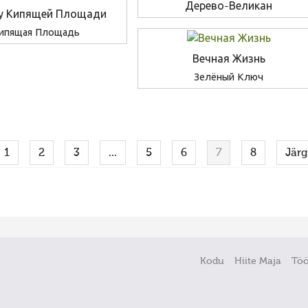
Дерево-Великан
 у Кипящей Площади
ипящая Площадь
Вечная Жизнь
Зелёный Ключ
1
2
3
...
5
6
7
8
Jär
Kodu
Hiite Maja
Tö