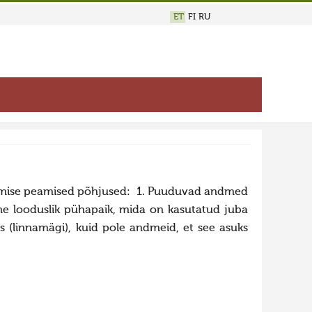
ET
FI
RU
vestamise peamised põhjused: 1. Puuduvad andmed
line looduslik pühapaik, mida on kasutatud juba
s (linnamägi), kuid pole andmeid, et see asuks