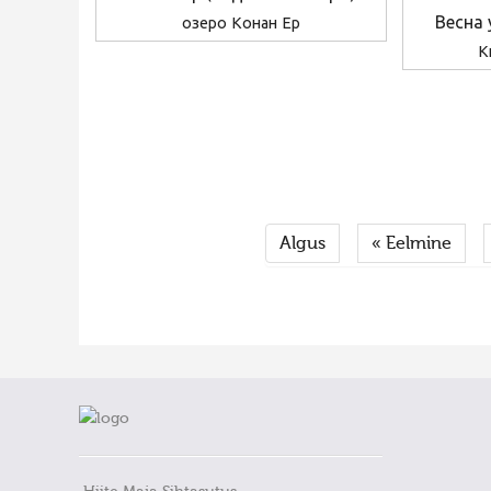
Весна
озеро Конан Ер
К
Algus
« Eelmine
FaLang translation system by Faboba