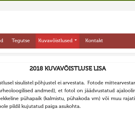
ed
Tegutse
Kuvavõistlused
Kontakt
2018 KUVAVÕISTLUSE LISA
õistlusel sisulistel põhjustel ei arvestata. Fotode mittear
i arheoloogilised andmed), et fotol on jäädvustatud ajaloo
tekkeline pühapaik (kalmistu, pühakoda vm) või muu rajati
pole pildil kujutatud paiga asukohta.