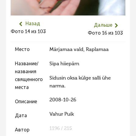
Не учитываются 2023
Видео 2023
Назад
Дальше
Фотоконкурс 2022
Фото 14 из 103
Фото 16 из 103
Не учитываются 2022
Видео 2022
Место
Märjamaa vald, Raplamaa
Фотоконкурс 2021
Название/
Sipa hiiepärn
Видео 2021
названия
Sidusin oksa külge salli ühe
священного
Фотоконкурс 2020
narma.
места
Видео 2020
2008-10-26
Описание
Фотоконкурс 2019
Фотоконкурс 2018
Vahur Puik
Дата
Фотоконкурс 2017
1196 / 215
Автор
Фотоконкурс 2016