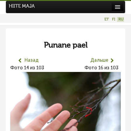
HIITE MAJA
Новости
ET
FI
RU
Фотоконкурсы
НОВЫЙ ФОТОКОНКУРС
Punane pael
Hiite kuvavõistlus 2026
ПРЕДЫДУЩИЕ КОНКУРСЫ
Назад
Дальше
Фотоконкурс 2025
Фото 14 из 103
Фото 16 из 103
Не учитываются 2025
Видео 2025
Фотоконкурс 2024
Не учитываются 2024
Видео 2024
Фотоконкурс 2023