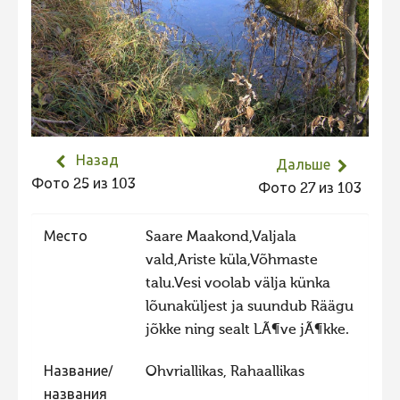
Не учитываются 2023
Видео 2023
Фотоконкурс 2022
Не учитываются 2022
Видео 2022
Назад
Дальше
Фотоконкурс 2021
Фото 25 из 103
Фото 27 из 103
Видео 2021
Место
Saare Maakond,Valjala
Фотоконкурс 2020
vald,Ariste küla,Võhmaste
Видео 2020
talu.Vesi voolab välja künka
Фотоконкурс 2019
lõunaküljest ja suundub Räägu
jõkke ning sealt LÃ¶ve jÃ¶kke.
Фотоконкурс 2018
Фотоконкурс 2017
Название/
Ohvriallikas, Rahaallikas
Фотоконкурс 2016
названия