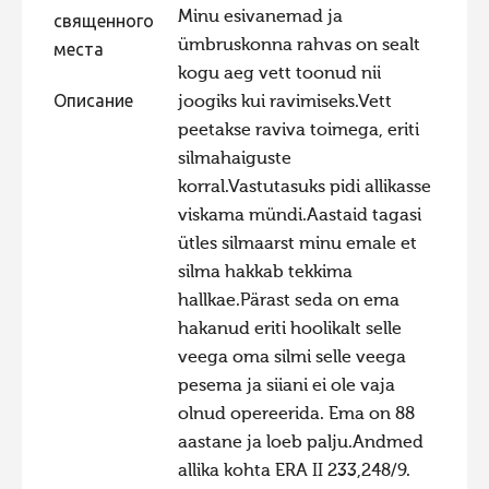
Minu esivanemad ja
священного
Фотоконкурс 2015
ümbruskonna rahvas on sealt
места
Фотоконкурс 2014
kogu aeg vett toonud nii
Описание
joogiks kui ravimiseks.Vett
Фотоконкурс 2013
peetakse raviva toimega, eriti
Фотоконкурс 2012
silmahaiguste
Фотоконкурс 2011
korral.Vastutasuks pidi allikasse
viskama mündi.Aastaid tagasi
Фотоконкурс 2010
ütles silmaarst minu emale et
Фотоконкурс 2009
silma hakkab tekkima
Фотоконкурс 2008
hallkae.Pärast seda on ema
hakanud eriti hoolikalt selle
veega oma silmi selle veega
pesema ja siiani ei ole vaja
olnud opereerida. Ema on 88
aastane ja loeb palju.Andmed
allika kohta ERA II 233,248/9.