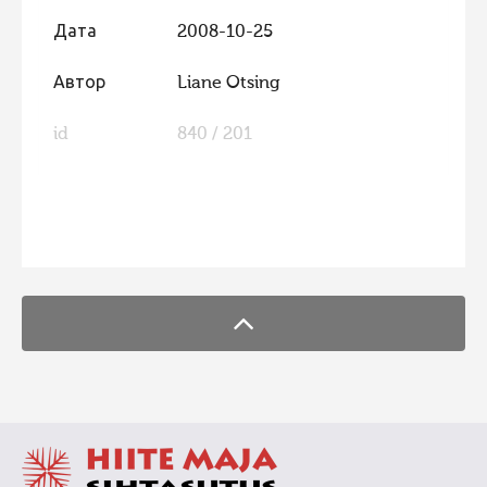
Дата
2008-10-25
Автор
Liane Otsing
id
840 / 201
FaLang translation system by Faboba