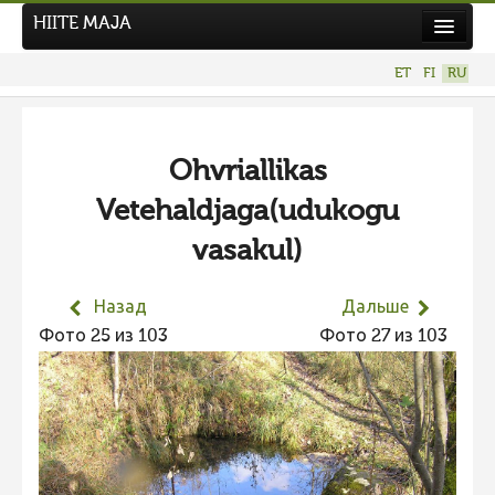
HIITE MAJA
Новости
ET
FI
RU
Фотоконкурсы
НОВЫЙ ФОТОКОНКУРС
Ohvriallikas
Hiite kuvavõistlus 2026
Vetehaldjaga(udukogu
ПРЕДЫДУЩИЕ КОНКУРСЫ
vasakul)
Фотоконкурс 2025
Не учитываются 2025
Назад
Дальше
Видео 2025
Фото 25 из 103
Фото 27 из 103
Фотоконкурс 2024
Не учитываются 2024
Видео 2024
Фотоконкурс 2023