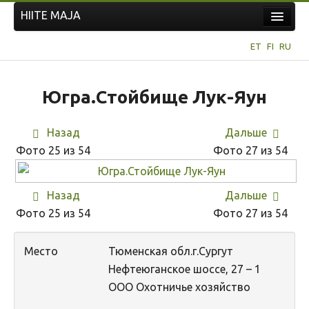
HIITE MAJA
Новости
ET
FI
RU
Фотоконкурсы
НОВЫЙ ФОТОКОНКУРС
Югра.Стойбище Лук-Яун
Hiite kuvavõistlus 2026
Назад
Дальше
ПРЕДЫДУЩИЕ КОНКУРСЫ
Фото 25 из 54
Фото 27 из 54
Фотоконкурс 2025
Не учитываются 2025
Назад
Дальше
Видео 2025
Фото 25 из 54
Фото 27 из 54
Фотоконкурс 2024
Место
Тюменская обл.г.Сургут
Не учитываются 2024
Нефтеюганское шоссе, 27 – 1
Видео 2024
ООО Охотничье хозяйство
Фотоконкурс 2023