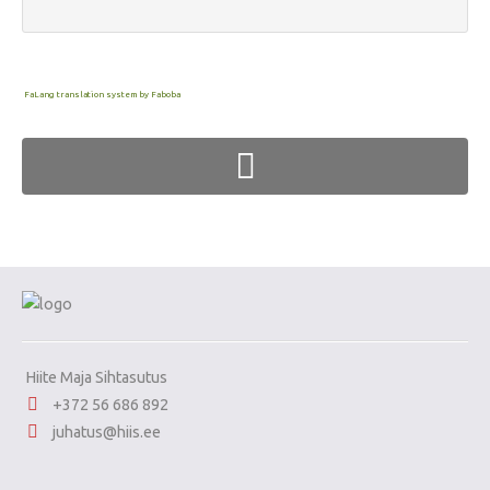
FaLang translation system by Faboba
Hiite Maja Sihtasutus
+372 56 686 892
juhatus@hiis.ee