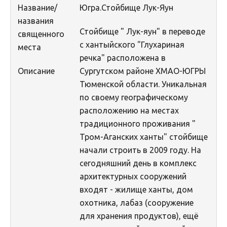
Название/
Югра.Стойбище Лук-Яун
Не учитываются 2023
названия
Видео 2023
Стойбище " Лук-яун" в переводе
священного
с хантыйского "Глухариная
Фотоконкурс 2022
места
речка" расположена в
Не учитываются 2022
Описание
Сургутском районе ХМАО-ЮГРЫ
Видео 2022
Тюменской области. Уникальная
по своему географическому
Фотоконкурс 2021
расположению на местах
Видео 2021
традиционного проживания "
Фотоконкурс 2020
Тром-Аганских ханты" стойбище
начали строить в 2009 году. На
Видео 2020
сегодняшний день в комплекс
Фотоконкурс 2019
архитектурных сооружений
Фотоконкурс 2018
входят - жилище ханты, дом
охотника, лабаз (сооружение
Фотоконкурс 2017
для хранения продуктов), ещё
Фотоконкурс 2016