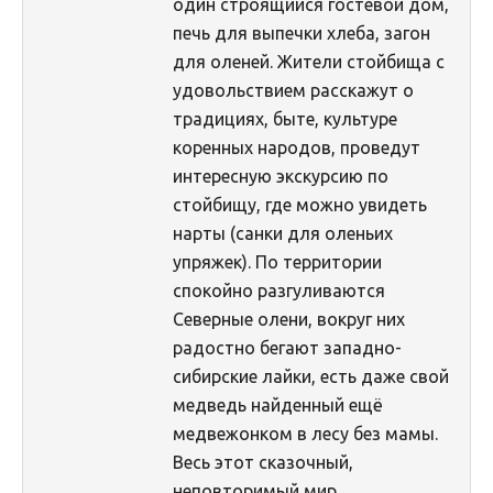
один строящийся гостевой дом,
Фотоконкурс 2015
печь для выпечки хлеба, загон
для оленей. Жители стойбища с
Фотоконкурс 2014
удовольствием расскажут о
Фотоконкурс 2013
традициях, быте, культуре
Фотоконкурс 2012
коренных народов, проведут
интересную экскурсию по
Фотоконкурс 2011
стойбищу, где можно увидеть
Фотоконкурс 2010
нарты (санки для оленьих
упряжек). По территории
Фотоконкурс 2009
спокойно разгуливаются
Фотоконкурс 2008
Северные олени, вокруг них
радостно бегают западно-
сибирские лайки, есть даже свой
медведь найденный ещё
медвежонком в лесу без мамы.
Весь этот сказочный,
неповторимый мир