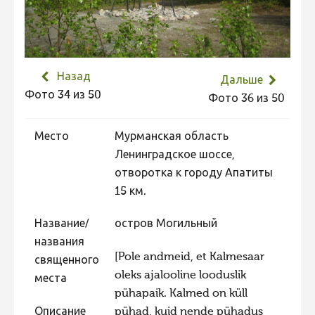
Не учитываются 2023
Видео 2023
Фотоконкурс 2022
Назад
Дальше
Не учитываются 2022
Фото 34 из 50
Фото 36 из 50
Видео 2022
Место
Мурманская область
Фотоконкурс 2021
Ленинградское шоссе,
Видео 2021
отворотка к городу Апатиты
Фотоконкурс 2020
15 км.
Видео 2020
Название/
остров Могильный
Фотоконкурс 2019
названия
[Pole andmeid, et Kalmesaar
Фотоконкурс 2018
священного
oleks ajalooline looduslik
места
Фотоконкурс 2017
pühapaik. Kalmed on küll
Фотоконкурс 2016
Описание
pühad, kuid nende pühadus