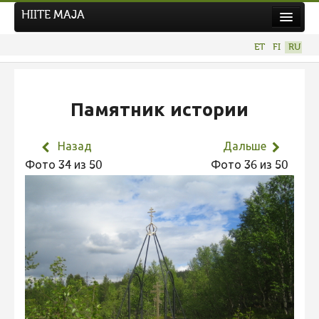
HIITE MAJA
Новости
ET
FI
RU
Фотоконкурсы
НОВЫЙ ФОТОКОНКУРС
Памятник истории
Hiite kuvavõistlus 2026
ПРЕДЫДУЩИЕ КОНКУРСЫ
Назад
Дальше
Фотоконкурс 2025
Фото 34 из 50
Фото 36 из 50
Не учитываются 2025
Видео 2025
Фотоконкурс 2024
Не учитываются 2024
Видео 2024
Фотоконкурс 2023