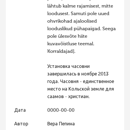
lähtub kalme rajamisest, mitte
Фотоконкурс 2015
loodusest. Samuti pole uued
Фотоконкурс 2014
ohvrikohad ajaloolised
Фотоконкурс 2013
looduslikud pühapaigad. Seega
pole ülesvõte hiite
Фотоконкурс 2012
kuvavõistluse teemal.
Фотоконкурс 2011
Korraldajad].
Фотоконкурс 2010
Установка часовни
Фотоконкурс 2009
завершилась в ноябре 2013
Фотоконкурс 2008
года. Часовня - единственное
место на Кольской земле для
саамов - христиан.
Дата
0000-00-00
Автор
Вера Пепина