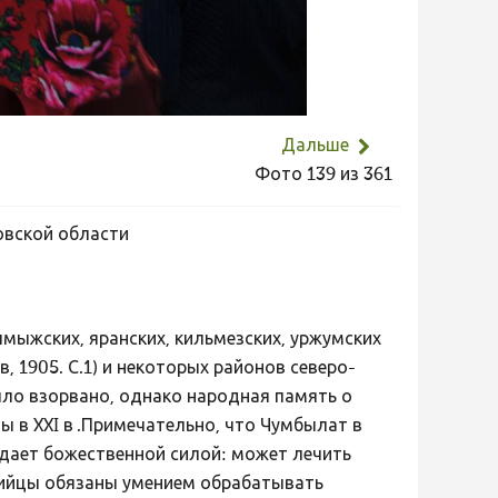
Дальше
Фото 139 из 361
овской области
мыжских, яранских, кильмезских, уржумских
, 1905. С.1) и некоторых районов северо-
 было взорвано, однако народная память о
 в XXI в .Примечательно, что Чумбылат в
ладает божественной силой: может лечить
рийцы обязаны умением обрабатывать