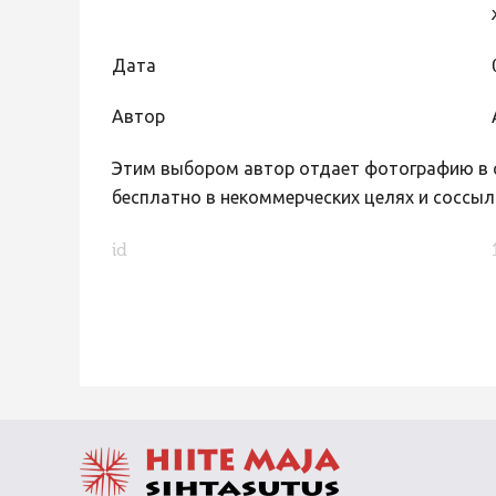
Дата
Автор
Этим выбором автор отдает фотографию в с
бесплатно в некоммерческих целях и соссыл
id
FaLang translation system by Faboba