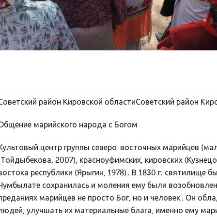
Советский район Кировской областиСоветский район Кир
Общение марийского народа с Богом
Культовый центр группы северо-восточных марийцев (мал
(Тойдыбекова, 2007), красноуфимских, кировских (Кузнецов
востока республики (Ярыгин, 1978) . В 1830 г. святилище
Чумбылате сохранилась и моления ему были возобновлены
преданиях марийцев не просто Бог, но и человек . Он об
людей, улучшать их материальные блага, именно ему ма