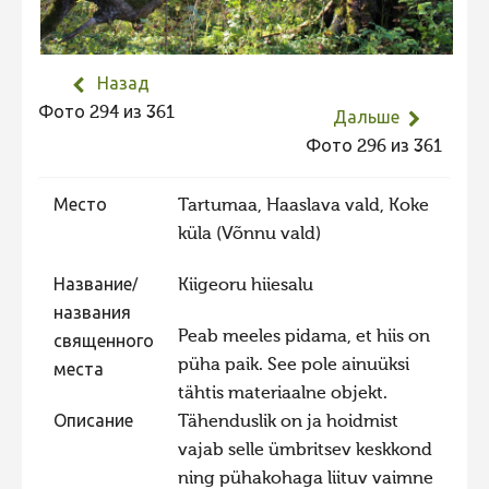
Не учитываются 2023
Видео 2023
Назад
Фотоконкурс 2022
Фото 294 из 361
Дальше
Не учитываются 2022
Фото 296 из 361
Видео 2022
Место
Tartumaa, Haaslava vald, Koke
Фотоконкурс 2021
küla (Võnnu vald)
Видео 2021
Название/
Kiigeoru hiiesalu
Фотоконкурс 2020
названия
Видео 2020
Peab meeles pidama, et hiis on
священного
püha paik. See pole ainuüksi
Фотоконкурс 2019
места
tähtis materiaalne objekt.
Фотоконкурс 2018
Описание
Tähenduslik on ja hoidmist
Фотоконкурс 2017
vajab selle ümbritsev keskkond
ning pühakohaga liituv vaimne
Фотоконкурс 2016