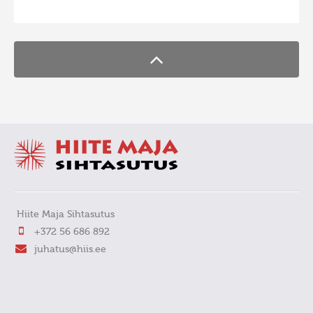
FaLang translation system by Faboba
Hiite Maja Sihtasutus
+372 56 686 892
juhatus@hiis.ee