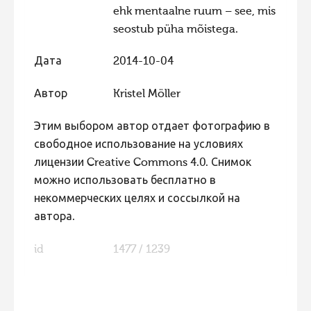
ehk mentaalne ruum – see, mis
Фотоконкурс 2015
seostub püha mõistega.
Фотоконкурс 2014
Дата
2014-10-04
Фотоконкурс 2013
Фотоконкурс 2012
Автор
Kristel Möller
Фотоконкурс 2011
Этим выбором автор отдает фотографию в
Фотоконкурс 2010
свободное использование на условиях
лицензии Creative Commons 4.0. Снимок
Фотоконкурс 2009
можно использовать бесплатно в
Фотоконкурс 2008
некоммерческих целях и соссылкой на
автора.
id
1477 / 1239