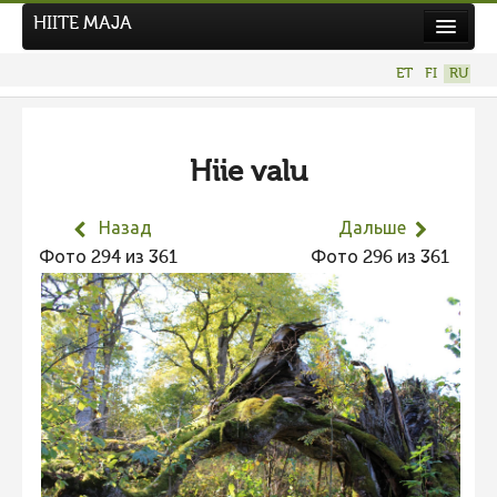
HIITE MAJA
Новости
ET
FI
RU
Фотоконкурсы
НОВЫЙ ФОТОКОНКУРС
Hiie valu
Hiite kuvavõistlus 2026
ПРЕДЫДУЩИЕ КОНКУРСЫ
Назад
Дальше
Фотоконкурс 2025
Фото 294 из 361
Фото 296 из 361
Не учитываются 2025
Видео 2025
Фотоконкурс 2024
Не учитываются 2024
Видео 2024
Фотоконкурс 2023