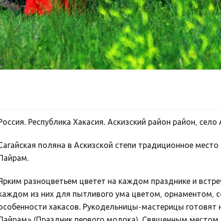
Россия. Республика Хакасия. Аскизский район район, село
Сагайская поляна в Аскизской степи традиционное место
Пайрам.
Ярким разноцветьем цветет на каждом празднике и встре
каждом из них для пытливого ума цветом, орнаментом, 
особенности хакасов. Рукодельницы-мастерицы готовят 
Пайрам» (Праздник первого молока). Священным местом 