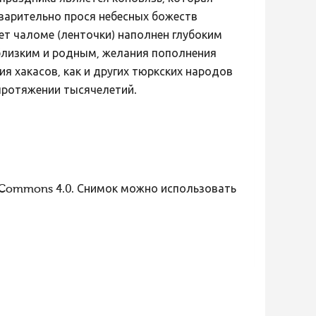
варительно прося небесных божеств
т чаломе (ленточки) наполнен глубоким
близким и родным, желания пополнения
я хакасов, как и других тюркских народов
 протяжении тысячелетий.
 Commons 4.0. Снимок можно использовать