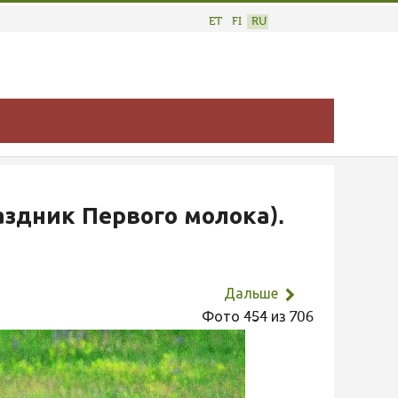
ET
FI
RU
аздник Первого молока).
Дальше
Фото 454 из 706