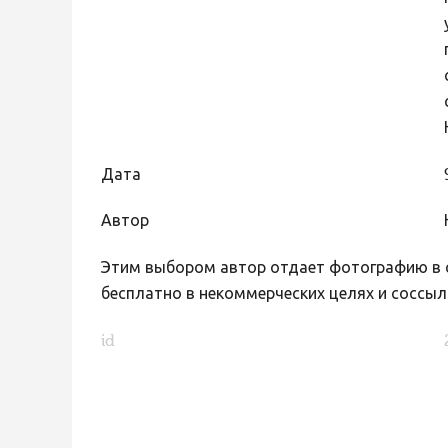
Дата
Автор
Этим выбором автор отдает фотографию в с
бесплатно в некоммерческих целях и соссыл
id
FaLang translation system by Faboba