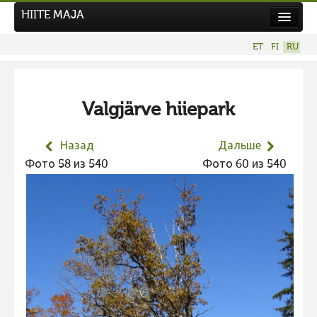
HIITE MAJA
Новости
ET
FI
RU
Фотоконкурсы
НОВЫЙ ФОТОКОНКУРС
Valgjärve hiiepark
Hiite kuvavõistlus 2026
ПРЕДЫДУЩИЕ КОНКУРСЫ
Назад
Дальше
Фотоконкурс 2025
Фото 58 из 540
Фото 60 из 540
Не учитываются 2025
Видео 2025
Фотоконкурс 2024
Не учитываются 2024
Видео 2024
Фотоконкурс 2023