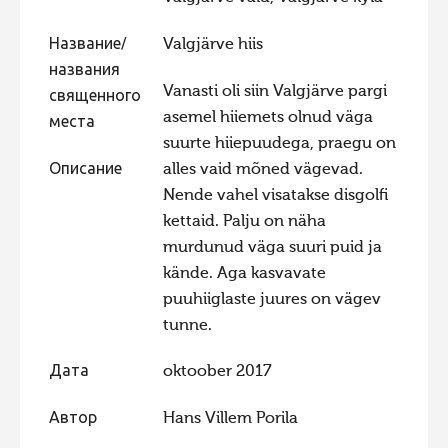
Фотоконкурс 2015
Название/
Valgjärve hiis
Фотоконкурс 2014
названия
Vanasti oli siin Valgjärve pargi
священного
Фотоконкурс 2013
asemel hiiemets olnud väga
места
Фотоконкурс 2012
suurte hiiepuudega, praegu on
Фотоконкурс 2011
Описание
alles vaid mõned vägevad.
Nende vahel visatakse disgolfi
Фотоконкурс 2010
kettaid. Palju on näha
Фотоконкурс 2009
murdunud väga suuri puid ja
Фотоконкурс 2008
kände. Aga kasvavate
puuhiiglaste juures on vägev
tunne.
Дата
oktoober 2017
Автор
Hans Villem Porila