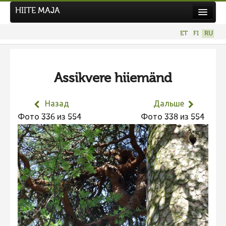
HIITE MAJA
Новости
ET
FI
RU
Фотоконкурсы
НОВЫЙ ФОТОКОНКУРС
Assikvere hiiemänd
Hiite kuvavõistlus 2026
ПРЕДЫДУЩИЕ КОНКУРСЫ
Назад
Дальше
Фотоконкурс 2025
Фото 336 из 554
Фото 338 из 554
Не учитываются 2025
Видео 2025
Фотоконкурс 2024
Не учитываются 2024
Видео 2024
Фотоконкурс 2023