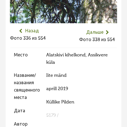
Не учитываются 2023
Видео 2023
Фотоконкурс 2022
Назад
Дальше
Не учитываются 2022
Фото 336 из 554
Фото 338 из 554
Видео 2022
Место
Alatskivi kihelkond, Assikvere
Фотоконкурс 2021
küla
Видео 2021
Фотоконкурс 2020
Название/
Iite mänd
названия
Видео 2020
aprill 2019
священного
Фотоконкурс 2019
места
Küllike Pilden
Фотоконкурс 2018
Дата
Фотоконкурс 2017
5179 /
Автор
Фотоконкурс 2016