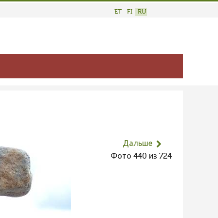
ET
FI
RU
Дальше
Фото 440 из 724