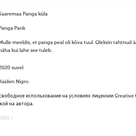
Saaremaa Panga küla
Panga Pank
Mulle meeldis, et panga peal oli kõva tuul. Oleksin tahtnud ää
näha kui lahe see tuleb.
2020 suvel
Kaiden Nigro
вободное использование на условиях лицензии Creative
кой на автора.
6081 /