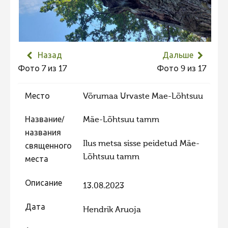
Не учитываются 2023
Видео 2023
Фотоконкурс 2022
Назад
Дальше
Не учитываются 2022
Фото 7 из 17
Фото 9 из 17
Видео 2022
Место
Võrumaa Urvaste Mae-Lõhtsuu
Фотоконкурс 2021
Видео 2021
Название/
Mäe-Lõhtsuu tamm
названия
Фотоконкурс 2020
Ilus metsa sisse peidetud Mäe-
священного
Видео 2020
Lõhtsuu tamm
места
Фотоконкурс 2019
Описание
13.08.2023
Фотоконкурс 2018
Фотоконкурс 2017
Дата
Hendrik Aruoja
Фотоконкурс 2016