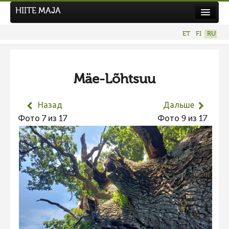
HIITE MAJA
Новости
ET
FI
RU
Фотоконкурсы
НОВЫЙ ФОТОКОНКУРС
Mäe-Lõhtsuu
Hiite kuvavõistlus 2026
ПРЕДЫДУЩИЕ КОНКУРСЫ
Назад
Дальше
Фотоконкурс 2025
Фото 7 из 17
Фото 9 из 17
Не учитываются 2025
Видео 2025
Фотоконкурс 2024
Не учитываются 2024
Видео 2024
Фотоконкурс 2023