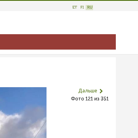
ET
FI
RU
Дальше
Фото 121 из 351