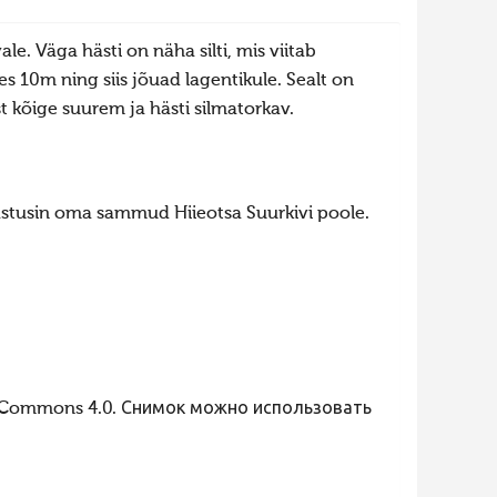
e. Väga hästi on näha silti, mis viitab
s 10m ning siis jõuad lagentikule. Sealt on
t kõige suurem ja hästi silmatorkav.
 astusin oma sammud Hiieotsa Suurkivi poole.
 Commons 4.0. Снимок можно использовать