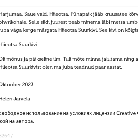
Harjumaa, Saue vald, Hiieotsa. Pühapaik jääb kruusatee kõrval
ohvrikohale. Selle sildi juurest peab minema läbi metsa umbe
juba väga kerge märgata Hiieotsa Suurkivi. See kivi on kõigis
Hiieotsa Suurkivi
Oli mõnus ja päikseline ilm. Tuli mõte minna jalutama ning
Hiieotsa Suurkivist olen ma juba teadnud paar aastat.
Oktoober 2023
Heleri Järvela
вободное использование на условиях лицензии Creative
кой на автора.
8264 /