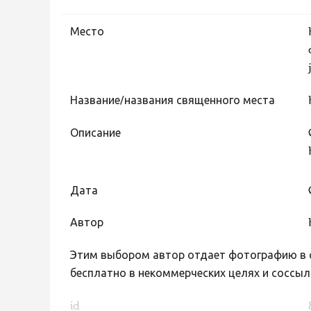
Место
Название/названия священного места
Описание
Дата
Автор
Этим выбором автор отдает фотографию в с
бесплатно в некоммерческих целях и соссыл
id