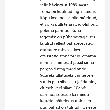
selle hävingust 1989. aastal.
Tema on kuulnud lugu, kuidas
Kõpu koolipoisid olid mõelnud,
et võiks pulli teha ning olid puu
põlema pannud. Kuna
tegemist on pühapaigaga, siis
kuulsid sellest pahateost suur
osa saare rahvast, kes
otsustasid sinna puud leinama
minna - inimesed jätsid sinna
pärgasid ning muid ande.
Suureks üllatuseks inimestele
suutis puu siiski ellu jääda ning
elutseb veel siiani. Ülendi
pärnaga soestub ka muidu
lugusid, näiteks usutakse, et
puu pahad on tulnud inimeste