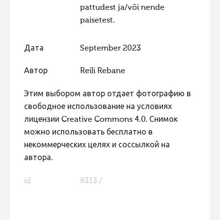
pattudest ja/või nende
paisetest.
Дата
September 2023
Автор
Reili Rebane
Этим выбором автор отдает фотографию в
свободное использование на условиях
лицензии Creative Commons 4.0. Снимок
можно использовать бесплатно в
некоммерческих целях и соссылкой на
автора.
id
8313 /