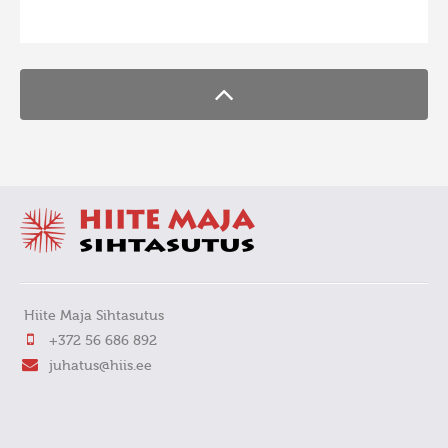
FaLang translation system by Faboba
Hiite Maja Sihtasutus
+372 56 686 892
juhatus@hiis.ee