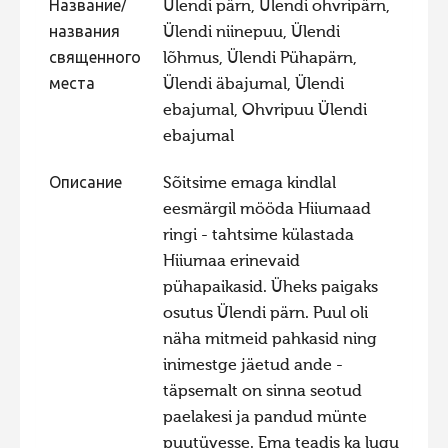
Название/
Ülendi pärn, Ülendi ohvripärn,
названия
Ülendi niinepuu, Ülendi
священного
lõhmus, Ülendi Pühapärn,
места
Ülendi äbajumal, Ülendi
ebajumal, Ohvripuu Ülendi
ebajumal
Описание
Sõitsime emaga kindlal
eesmärgil mööda Hiiumaad
ringi - tahtsime külastada
Hiiumaa erinevaid
pühapaikasid. Üheks paigaks
osutus Ülendi pärn. Puul oli
näha mitmeid pahkasid ning
inimestge jäetud ande -
täpsemalt on sinna seotud
paelakesi ja pandud münte
puutüvesse. Ema teadis ka lugu