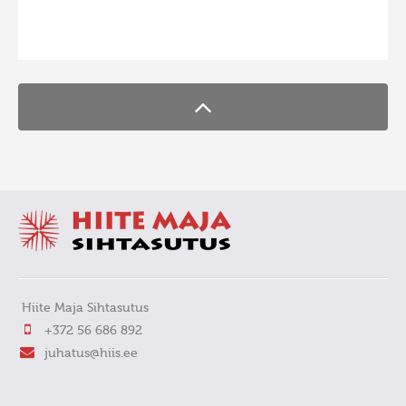
FaLang translation system by Faboba
Hiite Maja Sihtasutus
+372 56 686 892
juhatus@hiis.ee