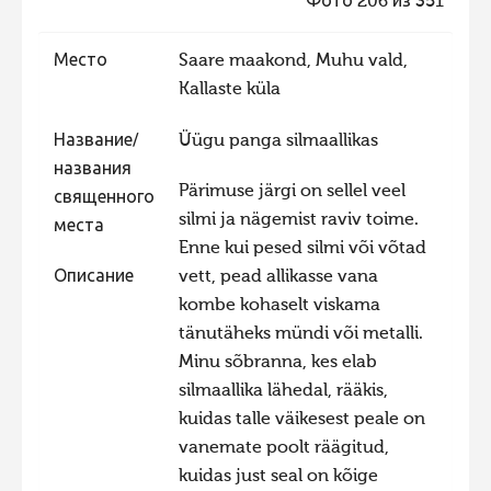
Фото 206 из 351
Фотоконкурс 2015
Место
Saare maakond, Muhu vald,
Фотоконкурс 2014
Kallaste küla
Фотоконкурс 2013
Название/
Üügu panga silmaallikas
Фотоконкурс 2012
названия
Фотоконкурс 2011
Pärimuse järgi on sellel veel
священного
silmi ja nägemist raviv toime.
Фотоконкурс 2010
места
Enne kui pesed silmi või võtad
Фотоконкурс 2009
Описание
vett, pead allikasse vana
Фотоконкурс 2008
kombe kohaselt viskama
tänutäheks mündi või metalli.
Minu sõbranna, kes elab
silmaallika lähedal, rääkis,
kuidas talle väikesest peale on
vanemate poolt räägitud,
kuidas just seal on kõige