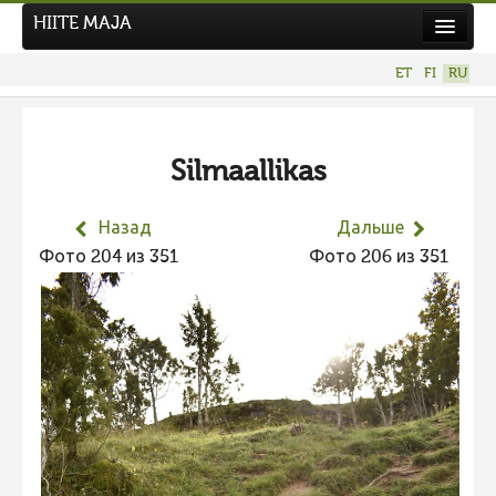
HIITE MAJA
Новости
ET
FI
RU
Фотоконкурсы
НОВЫЙ ФОТОКОНКУРС
Silmaallikas
Hiite kuvavõistlus 2026
ПРЕДЫДУЩИЕ КОНКУРСЫ
Назад
Дальше
Фотоконкурс 2025
Фото 204 из 351
Фото 206 из 351
Не учитываются 2025
Видео 2025
Фотоконкурс 2024
Не учитываются 2024
Видео 2024
Фотоконкурс 2023