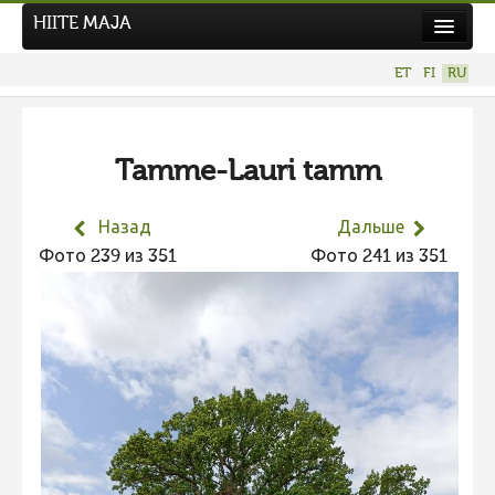
HIITE MAJA
Новости
ET
FI
RU
Фотоконкурсы
НОВЫЙ ФОТОКОНКУРС
Tamme-Lauri tamm
Hiite kuvavõistlus 2026
ПРЕДЫДУЩИЕ КОНКУРСЫ
Назад
Дальше
Фотоконкурс 2025
Фото 239 из 351
Фото 241 из 351
Не учитываются 2025
Видео 2025
Фотоконкурс 2024
Не учитываются 2024
Видео 2024
Фотоконкурс 2023