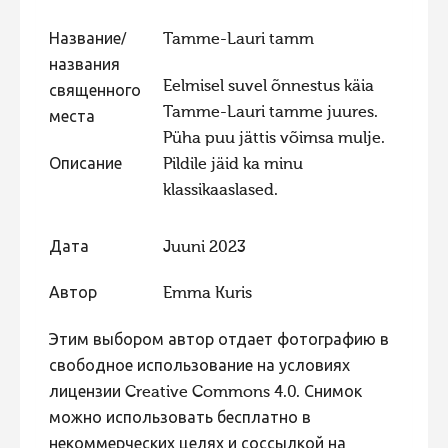
Фотоконкурс 2015
Название/
Tamme-Lauri tamm
Фотоконкурс 2014
названия
Eelmisel suvel õnnestus käia
священного
Фотоконкурс 2013
Tamme-Lauri tamme juures.
места
Фотоконкурс 2012
Püha puu jättis võimsa mulje.
Описание
Pildile jäid ka minu
Фотоконкурс 2011
klassikaaslased.
Фотоконкурс 2010
Фотоконкурс 2009
Дата
Juuni 2023
Фотоконкурс 2008
Автор
Emma Kuris
Этим выбором автор отдает фотографию в
свободное использование на условиях
лицензии Creative Commons 4.0. Снимок
можно использовать бесплатно в
некоммерческих целях и соссылкой на