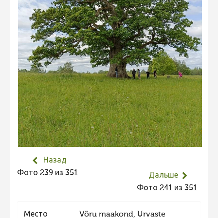
Не учитываются 2023
Видео 2023
Фотоконкурс 2022
Не учитываются 2022
Видео 2022
Фотоконкурс 2021
Видео 2021
Фотоконкурс 2020
Видео 2020
Назад
Фотоконкурс 2019
Фото 239 из 351
Дальше
Фотоконкурс 2018
Фото 241 из 351
Фотоконкурс 2017
Фотоконкурс 2016
Место
Võru maakond, Urvaste