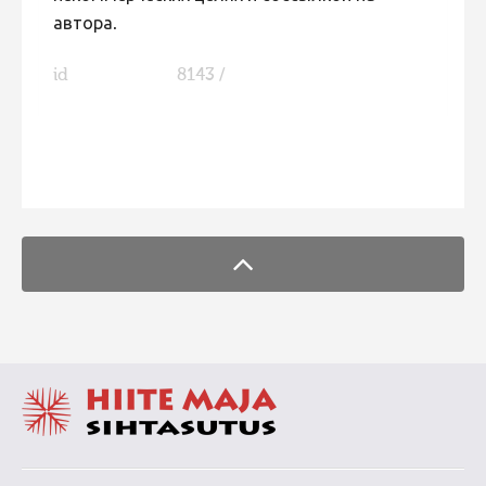
автора.
id
8143 /
FaLang translation system by Faboba