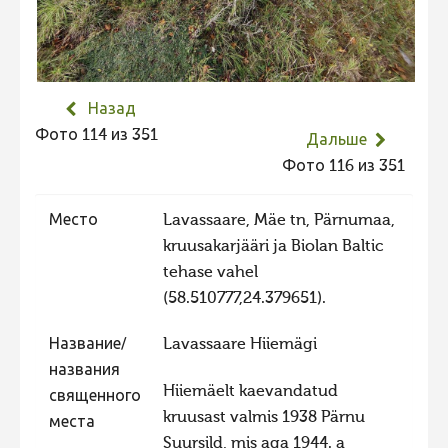
Не учитываются 2023
Видео 2023
Фотоконкурс 2022
Назад
Не учитываются 2022
Фото 114 из 351
Дальше
Видео 2022
Фото 116 из 351
Фотоконкурс 2021
Место
Lavassaare, Mäe tn, Pärnumaa,
Видео 2021
kruusakarjääri ja Biolan Baltic
Фотоконкурс 2020
tehase vahel
(58.510777,24.379651).
Видео 2020
Фотоконкурс 2019
Название/
Lavassaare Hiiemägi
Фотоконкурс 2018
названия
Hiiemäelt kaevandatud
священного
Фотоконкурс 2017
kruusast valmis 1938 Pärnu
места
Фотоконкурс 2016
Suursild, mis aga 1944. a