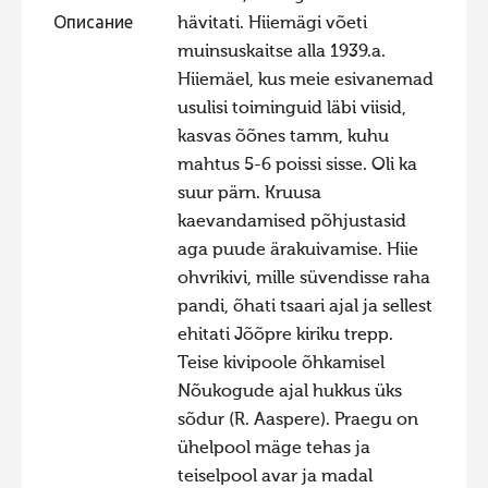
Описание
hävitati. Hiiemägi võeti
Фотоконкурс 2015
muinsuskaitse alla 1939.a.
Фотоконкурс 2014
Hiiemäel, kus meie esivanemad
Фотоконкурс 2013
usulisi toiminguid läbi viisid,
kasvas õõnes tamm, kuhu
Фотоконкурс 2012
mahtus 5-6 poissi sisse. Oli ka
Фотоконкурс 2011
suur pärn. Kruusa
Фотоконкурс 2010
kaevandamised põhjustasid
aga puude ärakuivamise. Hiie
Фотоконкурс 2009
ohvrikivi, mille süvendisse raha
Фотоконкурс 2008
pandi, õhati tsaari ajal ja sellest
ehitati Jõõpre kiriku trepp.
Teise kivipoole õhkamisel
Nõukogude ajal hukkus üks
sõdur (R. Aaspere). Praegu on
ühelpool mäge tehas ja
teiselpool avar ja madal