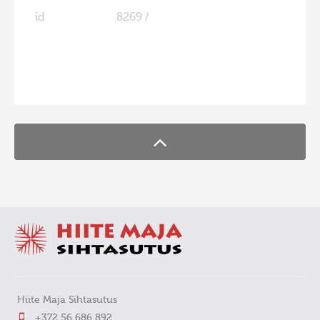
id
8269 /
FaLang translation system by Faboba
Hiite Maja Sihtasutus
+372 56 686 892