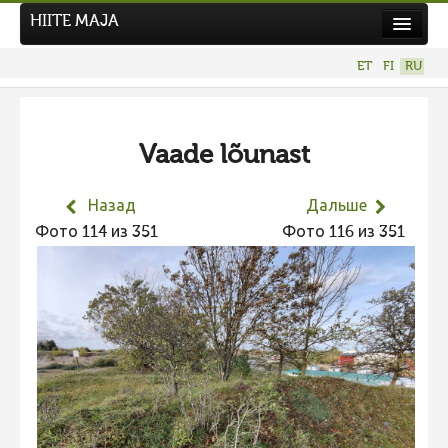
HIITE MAJA
Новости
ET
FI
RU
Фотоконкурсы
НОВЫЙ ФОТОКОНКУРС
Vaade lõunast
Hiite kuvavõistlus 2026
ПРЕДЫДУЩИЕ КОНКУРСЫ
Назад
Дальше
Фотоконкурс 2025
Фото 114 из 351
Фото 116 из 351
Не учитываются 2025
Видео 2025
Фотоконкурс 2024
Не учитываются 2024
Видео 2024
Фотоконкурс 2023