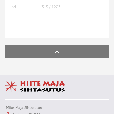
id
315 / 1223
FaLang translation system by Faboba
Hiite Maja Sihtasutus