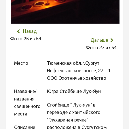
Назад
Фото 25 из 54
Дальше
Фото 27 из 54
Место
Тюменская обл.г.Сургут
Нефтеюганское шоссе, 27 – 1
ООО Охотничье хозяйство
Название/
Югра.Стойбище Лук-Яун
названия
Стойбище " Лук-яун" в
священного
переводе с хантыйского
места
"Глухариная речка"
Описание
расположена в Сургутском